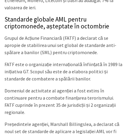
Ethereum, Monero, Litecoin și Dash au adăugat 7% la
valoarea de ieri.
Standarde globale AML pentru
criptomonede, așteptate în octombrie
Grupul de Acțiune Financiară (FATF) a declarat că se
apropie de stabilirea unui set global de standarde anti-
spălare a banilor (SML) pentru criptomonede.
FATF este o organizație internațională înființată în 1989 la
inițiativa G7. Scopul său este de a elabora politici și
standarde de combatere a spălării banilor.
Domeniul de activitate al agenției a fost extins în
continuare pentru a combate finanțarea terorismului.
FATF cuprinde în prezent 35 de jurisdicții și 2 organizații
regionale.
Președintele agenției, Marshall Billingslea, a declarat că
noul set de standarde de aplicare a legislației AML vor fi