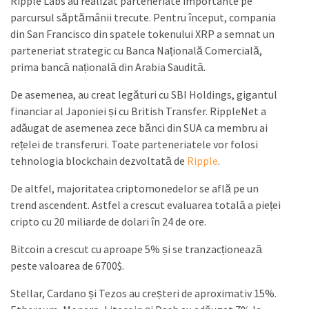
Ripple Labs au realizat parteneriate importante pe
parcursul săptămânii trecute. Pentru început, compania
din San Francisco din spatele tokenului XRP a semnat un
parteneriat strategic cu Banca Națională Comercială,
prima bancă națională din Arabia Saudită.
De asemenea, au creat legături cu SBI Holdings, gigantul
financiar al Japoniei și cu British Transfer. RippleNet a
adăugat de asemenea zece bănci din SUA ca membru ai
rețelei de transferuri. Toate parteneriatele vor folosi
tehnologia blockchain dezvoltată de
Ripple
.
De altfel, majoritatea criptomonedelor se află pe un
trend ascendent. Astfel a crescut evaluarea totală a pieței
cripto cu 20 miliarde de dolari în 24 de ore.
Bitcoin a crescut cu aproape 5% și se tranzacționează
peste valoarea de 6700$.
Stellar, Cardano și Tezos au creșteri de aproximativ 15%.