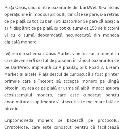
Piața Oasis, unul dintre bazarurile din DarkWeb și-a închis
operațiunile în mod suspicios și, din câte se pare, s-a retras
de pe piață cu tot cu banii utilizatorilor. Se pare că aceștia
ar fi dispărut de pe piață cu tot cu suma de 150 de bitcoini
și cu o sumă deocamdată necunoscută din moneda
digitală monero.
Ieșirea din schema a Oasis Market vine într-un moment în
care deveniseră destul de populari în rândul bazarurilor de
pe DarkWeb, impreună cu AlphaBay, Silk Road 3, Dream
Market și altele. Piața destul de cunoscută a fost printer
primele care a început să accepte monero pe lângă
bitcoin. Ieșirea de pe piață ar urma să aibă impact asupra
ecosistemului monero, care este cunoscut pentru
anonimitatea suplimentară și securitate mai mare față de
bitcoin.
Criptomoneda monero se bazează pe protocolul
CryptoNote, care este cunoscut pentru că facilitează