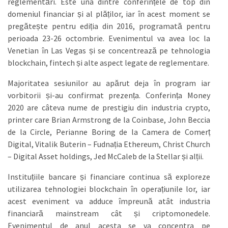
reglementări. Este una dintre conferințele de top din
domeniul financiar și al plăților, iar în acest moment se
pregătește pentru ediția din 2016, programată pentru
perioada 23-26 octombrie. Evenimentul va avea loc la
Venetian în Las Vegas și se concentrează pe tehnologia
blockchain, fintech și alte aspect legate de reglementare.
Majoritatea sesiunilor au apărut deja în program iar
vorbitorii și-au confirmat prezența. Conferința Money
2020 are câteva nume de prestigiu din industria crypto,
printer care Brian Armstrong de la Coinbase, John Beccia
de la Circle, Perianne Boring de la Camera de Comerț
Digital, Vitalik Buterin – Fudnația Ethereum, Christ Church
– Digital Asset holdings, Jed McCaleb de la Stellar și alții.
Instituțiile bancare și financiare continua să exploreze
utilizarea tehnologiei blockchain în operațiunile lor, iar
acest eveniment va adduce împreună atât industria
financiară mainstream cât și criptomonedele.
Evenimentul de anul acesta se va concentra pe