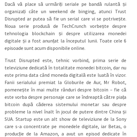
Dacă vă place să urmăriți seriale pe bandă rulantă și
organizați câte un weekend de binging, atunci Trust
Disrupted ar putea să fie un serial care vi se potrivește.
Noua serie produsă de TechCrunch vorbește despre
tehnologia blockchain și despre utilizarea monedei
digitale și a fost anunțat la începutul lunii. Toate cele 6
episoade sunt acum disponibile online.
Trust Disrupted este, tehnic vorbind, prima serie de
televiziune dedicată în totalitate monedei bitcoin, dar nu
este prima data când moneda digitală este luată în vizor.
Fanii serialului premiat la Globurile de Aur, Mr Robot,
pomenește în mai multe rânduri despre bitcoin – fie că
este vorba despre personaje care se îndreaptă către piața
bitcoin după căderea sistemului monetar sau despre
probleme la nivel înalt în jocul de putere dintre China și
SUA. Startup este un alt show de televiziune de la Sony
care s-a concentrate pe monedele digitale, iar Betas, o
producție de la Amazon, a avut un episod dedicate în