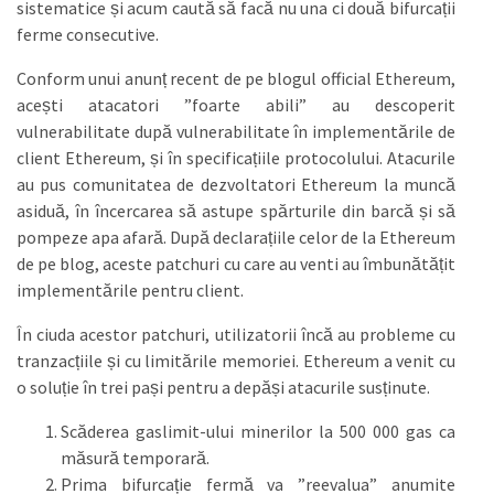
sistematice și acum caută să facă nu una ci două bifurcații
ferme consecutive.
Conform unui anunț recent de pe blogul official Ethereum,
acești atacatori ”foarte abili” au descoperit
vulnerabilitate după vulnerabilitate în implementările de
client Ethereum, și în specificațiile protocolului. Atacurile
au pus comunitatea de dezvoltatori Ethereum la muncă
asiduă, în încercarea să astupe spărturile din barcă și să
pompeze apa afară. După declarațiile celor de la Ethereum
de pe blog, aceste patchuri cu care au venti au îmbunătățit
implementările pentru client.
În ciuda acestor patchuri, utilizatorii încă au probleme cu
tranzacțiile și cu limitările memoriei. Ethereum a venit cu
o soluție în trei pași pentru a depăși atacurile susținute.
Scăderea gaslimit-ului minerilor la 500 000 gas ca
măsură temporară.
Prima bifurcație fermă va ”reevalua” anumite