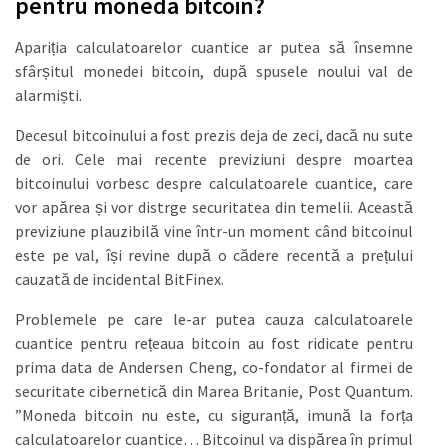
pentru moneda bitcoin?
Apariția calculatoarelor cuantice ar putea să însemne
sfârșitul monedei bitcoin, după spusele noului val de
alarmiști.
Decesul bitcoinului a fost prezis deja de zeci, dacă nu sute
de ori. Cele mai recente previziuni despre moartea
bitcoinului vorbesc despre calculatoarele cuantice, care
vor apărea și vor distrge securitatea din temelii. Această
previziune plauzibilă vine într-un moment când bitcoinul
este pe val, își revine după o cădere recentă a prețului
cauzată de incidental BitFinex.
Problemele pe care le-ar putea cauza calculatoarele
cuantice pentru rețeaua bitcoin au fost ridicate pentru
prima data de Andersen Cheng, co-fondator al firmei de
securitate cibernetică din Marea Britanie, Post Quantum.
”Moneda bitcoin nu este, cu siguranță, imună la forța
calculatoarelor cuantice… Bitcoinul va dispărea în primul