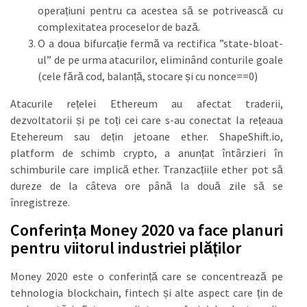
operațiuni pentru ca acestea să se potrivească cu
complexitatea proceselor de bază.
O a doua bifurcație fermă va rectifica ”state-bloat-
ul” de pe urma atacurilor, eliminând conturile goale
(cele fără cod, balanță, stocare și cu nonce==0)
Atacurile rețelei Ethereum au afectat traderii,
dezvoltatorii și pe toți cei care s-au conectat la rețeaua
Etehereum sau dețin jetoane ether. ShapeShift.io,
platform de schimb crypto, a anunțat întârzieri în
schimburile care implică ether. Tranzacțiile ether pot să
dureze de la câteva ore până la două zile să se
înregistreze.
Conferința Money 2020 va face planuri
pentru viitorul industriei plăților
Money 2020 este o conferință care se concentrează pe
tehnologia blockchain, fintech și alte aspect care țin de