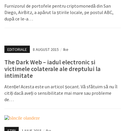
Furnizorul de portofele pentru criptomonedă din San
Diego, AirBitz, a apărut la știrile locale, pe postul ABC,
după ce le-a…
EDITORIALE
8 AUGUST 2015
/
Ike
The Dark Web – iadul electronic si
victimele colaterale ale dreptului la
intimitate
Atenție! Acesta este un articol șocant. Vă sfătuim să nu îl
citiți dacă aveți o sensibilitate mai mare sau probleme
de…
STIRI
1 IULIE 2015
/
Ike