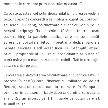
moment în care apre primul calculator cuantic”
Cu toate acestea, cel puțin deocamdată, nu prea se vede la
orizont apariția concretă a tehnologiei cuantice. Conform
spuselor lui Cheng, calculatoarele cuantice vor pune în
pericol criptografia bitcoin făcând foarte ușor
backtracking la parolele publice, care nu sunt decât
adrese de portofele bitcoin, pentru a dedice parolele
private asociate. Dacă acest lucru se întâmplă, atunci
primul proprietar al unui calculator cuantic ar putea să
pună mâna pe o mare parte din bitcoinii aflați în circulație,
dacă nu chiar pe toți.
Cercetarea și dezvoltarea calculatoarelor cuantice este un
process în desfășurare, finanțat cu miliarde de dolari.
Recent, studiul calculatoarelor cuantice în Europa a
primit un impuls semnificativ după ce Comisia Europeană
a anunțat un proiect de 1,1 miliarde de dolari care să
susțină cauza.