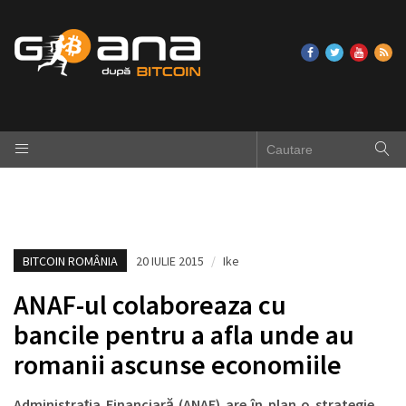
BITCOIN ROMÂNIA
20 IULIE 2015
/
Ike
ANAF-ul colaboreaza cu
bancile pentru a afla unde au
romanii ascunse economiile
Administrația Financiară (ANAF) are în plan o strategie