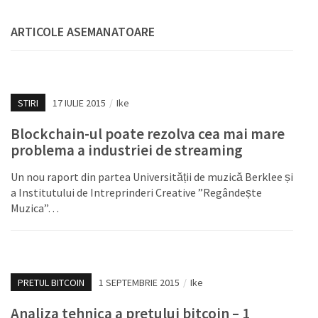
ARTICOLE ASEMANATOARE
STIRI
17 IULIE 2015
/
Ike
Blockchain-ul poate rezolva cea mai mare
problema a industriei de streaming
Un nou raport din partea Universității de muzică Berklee și
a Institutului de Intreprinderi Creative ”Regândește
Muzica”…
PRETUL BITCOIN
1 SEPTEMBRIE 2015
/
Ike
Analiza tehnica a pretului bitcoin – 1