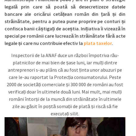
legală prin care să poată să desecretizeze datele
bancare ale oricărui cetățean român din țară și din
străinătate, pentru a putea pune proprire pe conturi și
confisca banii câștigați de aceștia. Inițiativa îi vizează în
special pe românii care lucrează în străinătate fără acte
legale și care nu contribuie efectiv la
plata taxelor
.
Inspectorii de la ANAF duce un război împotriva rău-
platnicilor de mai bien de șase luni, iar mulți dintre
antreprenori s-au plâns că au fost ținta unor abuzuri pe
care le-au raportat la Protecția consumatorului. Peste
2000 de societăți comerciale și 300 000 de români au fost
verificați doar în ultimele două luni. Mai mult, mai mulți
români întorși de la muncă din străinătate în ultimele
zile au găsit în poștă somații de plată și riscă să fie
executați silit.