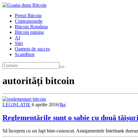
Pretul Bitcoin
Criptomonede
Bitcoin România
Bitcoin mining
AI
Stiri
Oameni de succes
ScamBust
autorități bitcoin
LEGISLATIE
6 aprilie 2016
/
Ike
Reglementările sunt o sabie cu două tăișur
Să începem cu un fapt bine-cunoscut. Aranjamentele Interbank durează