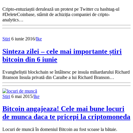
Cripto-entuziaștii derulează un protest pe Twitter cu hashtag-ul
#DeleteCoinbase, stârnit de achiziția companiei de cripto-
analytics…
Stiri
6 iunie 2016
/
Ike
Sinteza zilei – cele mai importante știri
bitcoin din 6 iunie
Evangheliștii blockchain se întâlnesc pe insula miliardarului Richard
Branson Insula privată din Caraibe a lui Richard Branson…
Stiri
6 mai 2015
/
Ike
Bitcoin angajeaza! Cele mai bune locuri
de munca daca te pricepi la criptomoneda
Locuri de muncă în domeniul Bitcoin au fost scoase la bătaie.