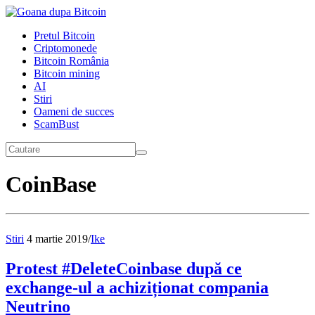
Pretul Bitcoin
Criptomonede
Bitcoin România
Bitcoin mining
AI
Stiri
Oameni de succes
ScamBust
CoinBase
Stiri
4 martie 2019
/
Ike
Protest #DeleteCoinbase după ce
exchange-ul a achiziționat compania
Neutrino