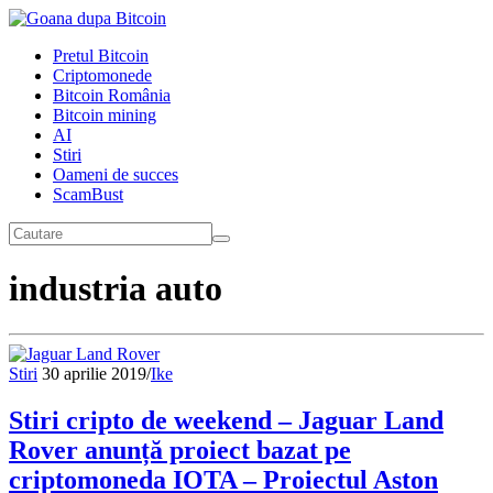
Pretul Bitcoin
Criptomonede
Bitcoin România
Bitcoin mining
AI
Stiri
Oameni de succes
ScamBust
industria auto
Stiri
30 aprilie 2019
/
Ike
Stiri cripto de weekend – Jaguar Land
Rover anunță proiect bazat pe
criptomoneda IOTA – Proiectul Aston