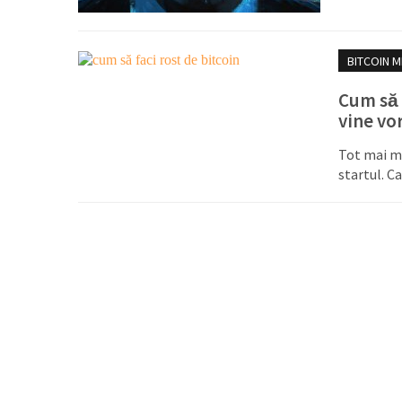
BITCOIN M
Cum să f
vine vo
Tot mai mu
startul. C