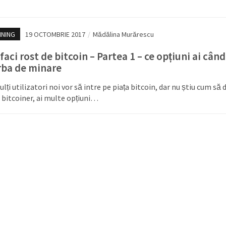
INING
19 OCTOMBRIE 2017
/
Mădălina Murărescu
aci rost de bitcoin – Partea 1 – ce opțiuni ai când
rba de minare
lți utilizatori noi vor să intre pe piața bitcoin, dar nu știu cum să 
a bitcoiner, ai multe opțiuni…