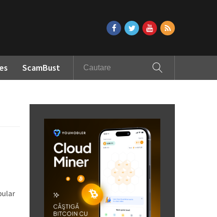
es
ScamBust
pular