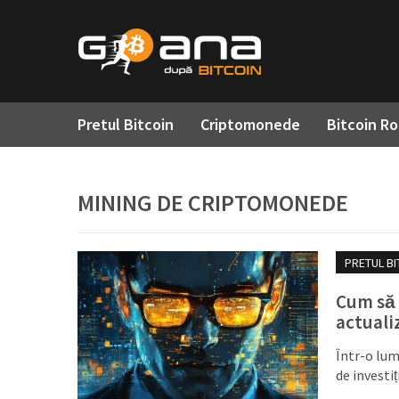
Pretul Bitcoin
Criptomonede
Bitcoin R
MINING DE CRIPTOMONEDE
PRETUL BI
Cum să 
actuali
Într-o lum
de investi