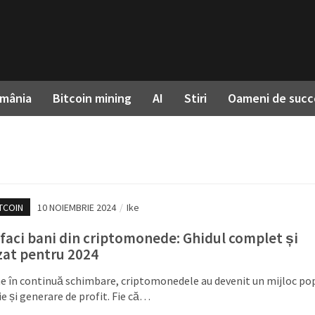
omânia
Bitcoin mining
AI
Stiri
Oameni de succ
TCOIN
10 NOIEMBRIE 2024
/
Ike
faci bani din criptomonede: Ghidul complet și
zat pentru 2024
e în continuă schimbare, criptomonedele au devenit un mijloc po
ție și generare de profit. Fie că…