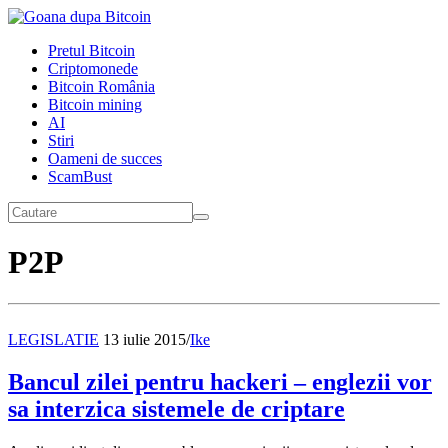
Pretul Bitcoin
Criptomonede
Bitcoin România
Bitcoin mining
AI
Stiri
Oameni de succes
ScamBust
P2P
LEGISLATIE
13 iulie 2015
/
Ike
Bancul zilei pentru hackeri – englezii vor
sa interzica sistemele de criptare