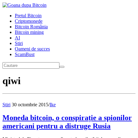
Pretul Bitcoin
Criptomonede
Bitcoin România
Bitcoin mining
AI
Stiri
Oameni de succes
ScamBust
qiwi
Stiri
30 octombrie 2015
/
Ike
Moneda bitcoin, o conspirație a spionilor
americani pentru a distruge Rusia