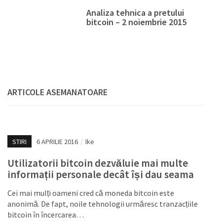
Analiza tehnica a pretului
bitcoin – 2 noiembrie 2015
ARTICOLE ASEMANATOARE
STIRI
6 APRILIE 2016
/
Ike
Utilizatorii bitcoin dezvăluie mai multe
informații personale decât își dau seama
Cei mai mulți oameni cred că moneda bitcoin este
anonimă. De fapt, noile tehnologii urmăresc tranzacțiile
bitcoin în încercarea…