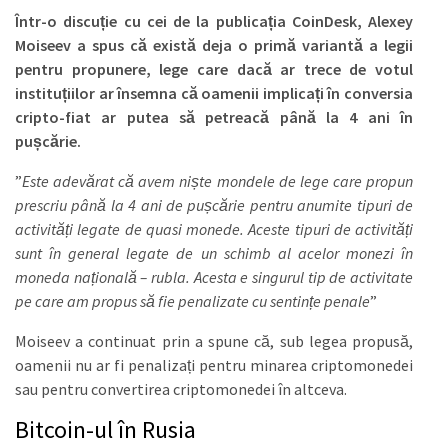
Într-o discuție cu cei de la publicația CoinDesk, Alexey
Moiseev a spus că există deja o primă variantă a legii
pentru propunere, lege care dacă ar trece de votul
instituțiilor ar însemna că oamenii implicați în conversia
cripto-fiat ar putea să petreacă până la 4 ani în
pușcărie.
”
Este adevărat că avem niște mondele de lege care propun
prescriu până la 4 ani de pușcărie pentru anumite tipuri de
activități legate de quasi monede. Aceste tipuri de activități
sunt în general legate de un schimb al acelor monezi în
moneda națională – rubla. Acesta e singurul tip de activitate
pe care am propus să fie penalizate cu sentințe penale
”
Moiseev a continuat prin a spune că, sub legea propusă,
oamenii nu ar fi penalizați pentru minarea criptomonedei
sau pentru convertirea criptomonedei în altceva.
Bitcoin-ul în Rusia