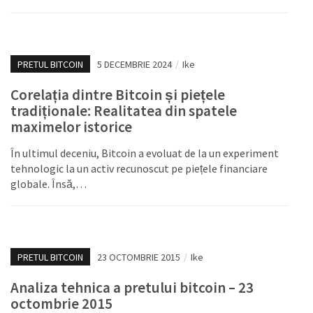
PRETUL BITCOIN
5 DECEMBRIE 2024
/
Ike
Corelația dintre Bitcoin și piețele
tradiționale: Realitatea din spatele
maximelor istorice
În ultimul deceniu, Bitcoin a evoluat de la un experiment
tehnologic la un activ recunoscut pe piețele financiare
globale. Însă,…
PRETUL BITCOIN
23 OCTOMBRIE 2015
/
Ike
Analiza tehnica a pretului bitcoin – 23
octombrie 2015