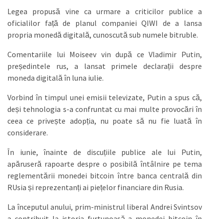
Legea propusă vine ca urmare a criticilor publice a
oficialilor față de planul companiei QIWI de a lansa
propria monedă digitală, cunoscută sub numele bitruble.
Comentariile lui Moiseev vin după ce Vladimir Putin,
președintele rus, a lansat primele declarații despre
moneda digitală în luna iulie.
Vorbind în timpul unei emisii televizate, Putin a spus că,
deși tehnologia s-a confruntat cu mai multe provocări în
ceea ce privește adopția, nu poate să nu fie luată în
considerare.
În iunie, înainte de discuțiile publice ale lui Putin,
apăruseră rapoarte despre o posibilă întâlnire pe tema
reglementării monedei bitcoin între banca centrală din
RUsia și reprezentanți ai piețelor financiare din Rusia.
La începutul anului, prim-ministrul liberal Andrei Svintsov
a contribuit la istoria furtunoasă a monedei bitcoin în