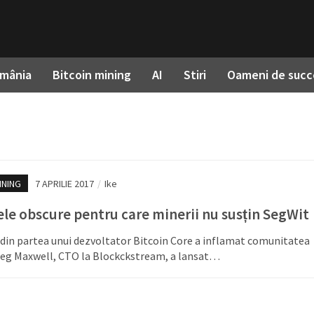
omânia
Bitcoin mining
AI
Stiri
Oameni de succ
INING
7 APRILIE 2017
/
Ike
ele obscure pentru care minerii nu susțin SegWit
din partea unui dezvoltator Bitcoin Core a inflamat comunitatea
Greg Maxwell, CTO la Blockckstream, a lansat…