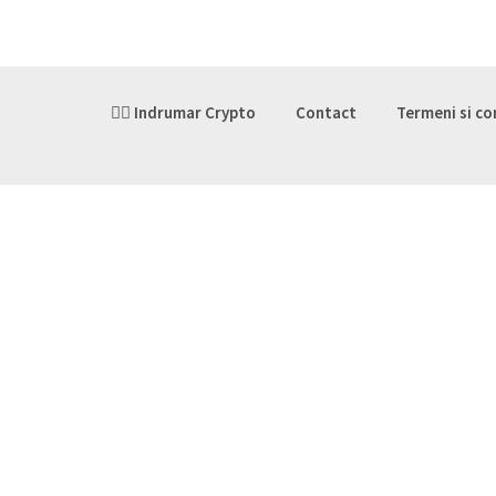
👉🏽 Indrumar Crypto
Contact
Termeni si co