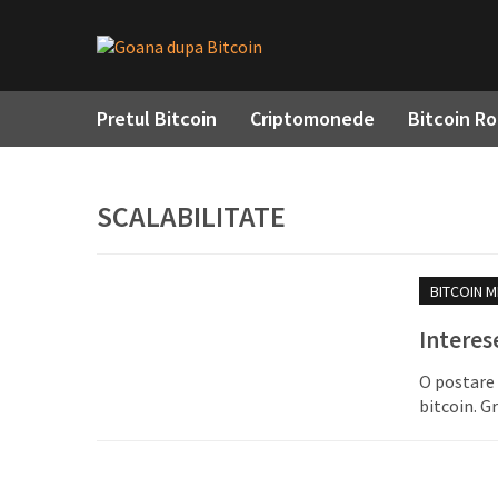
Pretul Bitcoin
Criptomonede
Bitcoin R
SCALABILITATE
BITCOIN M
Interes
O postare 
bitcoin. 