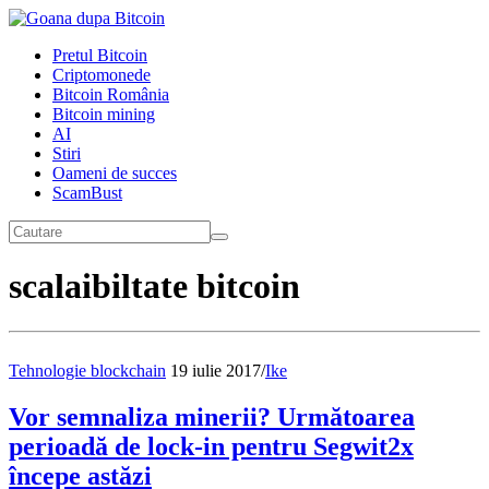
Pretul Bitcoin
Criptomonede
Bitcoin România
Bitcoin mining
AI
Stiri
Oameni de succes
ScamBust
scalaibiltate bitcoin
Tehnologie blockchain
19 iulie 2017
/
Ike
Vor semnaliza minerii? Următoarea
perioadă de lock-in pentru Segwit2x
începe astăzi