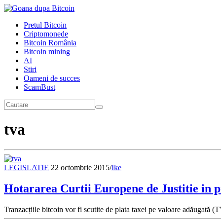
Pretul Bitcoin
Criptomonede
Bitcoin România
Bitcoin mining
AI
Stiri
Oameni de succes
ScamBust
tva
LEGISLATIE
22 octombrie 2015
/
Ike
Hotararea Curtii Europene de Justitie in 
Tranzacțiile bitcoin vor fi scutite de plata taxei pe valoare adăugată 