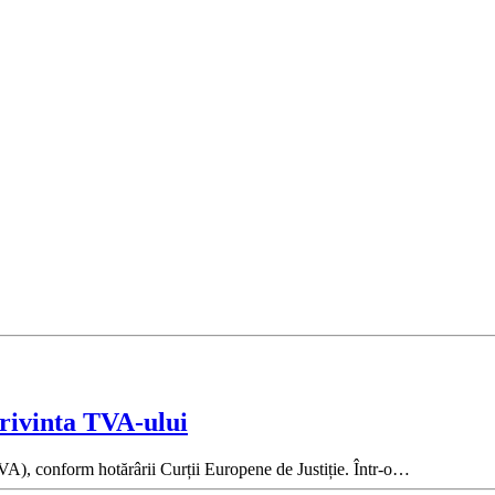
privinta TVA-ului
(TVA), conform hotărârii Curții Europene de Justiție. Într-o…