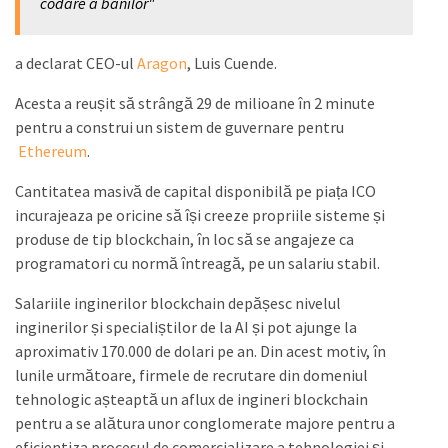
codare a banilor"
a declarat CEO-ul
Aragon
, Luis Cuende.
Acesta a reușit să strângă 29 de milioane în 2 minute
pentru a construi un sistem de guvernare pentru
Ethereum
.
Cantitatea masivă de capital disponibilă pe piața ICO
incurajeaza pe oricine să își creeze propriile sisteme și
produse de tip blockchain, în loc să se angajeze ca
programatori cu normă întreagă, pe un salariu stabil.
Salariile inginerilor blockchain depășesc nivelul
inginerilor și specialiștilor de la AI și pot ajunge la
aproximativ 170.000 de dolari pe an. Din acest motiv, în
lunile următoare, firmele de recrutare din domeniul
tehnologic așteaptă un aflux de ingineri blockchain
pentru a se alătura unor conglomerate majore pentru a
eficientiza procesul de comercializare a tehnologiei și