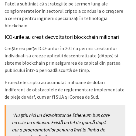
Patel a subliniat că strategiile pe termen lung ale
conglomeratelor în sectorul cripto a condus la o creștere
a cererii pentru inginerii specializați în tehnologia
blockchain.
ICO-urile au creat dezvoltatori blockchain milionari
Creșterea pieței ICO-urilor în 2017 a permis creatorilor
individuali să creeze aplicații descentralizate (dApps) și
sisteme blockchain prin asigurarea de capital din partea
publicului într-o perioadă scurtă de timp.
Proiectele cripto au acumulat milioane de dolari
indiferent de obstacolele de reglementare implementate
de piețe de vârf, cum ar fi SUA și Coreea de Sud.
"Nu știu nici un dezvoltator de Ethereum bun care
nu este un milionar. Există un fel de goană după
aur a programatorilor pentru a învăța limba de