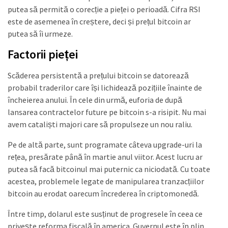
putea să permită o corecție a pieței o perioadă. Cifra RSI
este de asemenea în creștere, deci și prețul bitcoin ar
putea să îi urmeze.
Factorii pieței
Scăderea persistentă a prețului bitcoin se datorează
probabil traderilor care își lichidează pozițiile înainte de
încheierea anului. În cele din urmă, euforia de după
lansarea contractelor future pe bitcoin s-a risipit. Nu mai
avem cataliști majori care să propulseze un nou raliu.
Pe de altă parte, sunt programate câteva upgrade-uri la
rețea, presărate până în martie anul viitor. Acest lucru ar
putea să facă bitcoinul mai puternic ca niciodată. Cu toate
acestea, problemele legate de manipularea tranzacțiilor
bitcoin au erodat oarecum încrederea în criptomonedă.
Între timp, dolarul este susținut de progresele în ceea ce
privește reforma fiscală în america. Guvernul este în plin