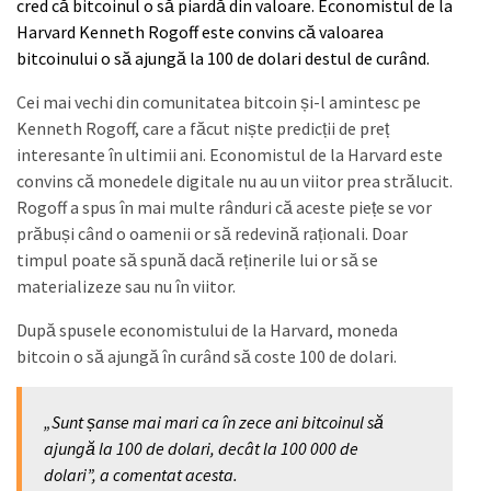
cred că bitcoinul o să piardă din valoare. Economistul de la
Harvard Kenneth Rogoff este convins că valoarea
bitcoinului o să ajungă la 100 de dolari destul de curând.
Cei mai vechi din comunitatea bitcoin și-l amintesc pe
Kenneth Rogoff, care a făcut niște predicții de preț
interesante în ultimii ani. Economistul de la Harvard este
convins că monedele digitale nu au un viitor prea strălucit.
Rogoff a spus în mai multe rânduri că aceste piețe se vor
prăbuși când o oamenii or să redevină raționali. Doar
timpul poate să spună dacă reținerile lui or să se
materializeze sau nu în viitor.
După spusele economistului de la Harvard, moneda
bitcoin o să ajungă în curând să coste 100 de dolari.
„Sunt șanse mai mari ca în zece ani bitcoinul să
ajungă la 100 de dolari, decât la 100 000 de
dolari”, a comentat acesta.