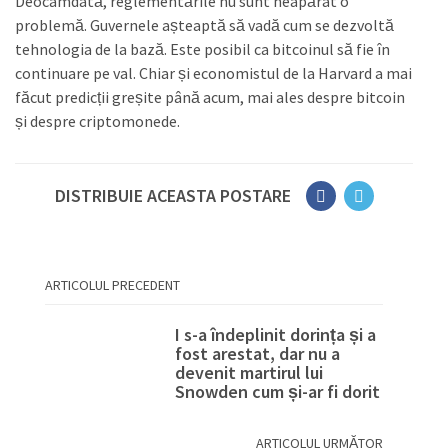
Deocamdată, reglementările nu sunt neapărat o
problemă. Guvernele așteaptă să vadă cum se dezvoltă
tehnologia de la bază. Este posibil ca bitcoinul să fie în
continuare pe val. Chiar și economistul de la Harvard a mai
făcut predicții greșite până acum, mai ales despre bitcoin
și despre criptomonede.
DISTRIBUIE ACEASTA POSTARE
ARTICOLUL PRECEDENT
I s-a îndeplinit dorința și a
fost arestat, dar nu a
devenit martirul lui
Snowden cum și-ar fi dorit
ARTICOLUL URMĂTOR