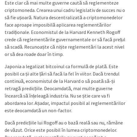
Este clar că mai multe guverne caută să reglementeze
criptomoneda. Crearea unui cadru legislativ de succes nu o
să fie ușoară. Natura descentralizată a criptomonedelor
face aproape imposibilă aplicarea reglementărilor
tradiționale. Economistul de la Harvard Kenneth Rogoff
crede că reglementările guvernamentale or să facă prețul
să scadă. Recunoaște că niște reglementări la acest nivel
or să dea roade doar în timp.
Japonia a legalizat bitcoinul ca formulă de plată. Este
posibil ca și alte țări să facă la fel în viitor. Dacă trendul
continuă, economistul de la Harvard o să poată să-și
retragă predicțiile. Deocamdată, mai multe guverne
încearcă să înțeleagă industria. Nu se știe care va fi
abordarea lor. Așadar, impactul posibil al reglementărilor
este deocamdată un non-factor.
Dacă predicțiile lui Rogoff au o bază reală sau nu, rămâne
de văzut. Orice este posibil în lumea criptomonedelor.