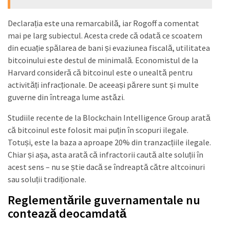
Declarația este una remarcabilă, iar Rogoff a comentat
mai pe larg subiectul. Acesta crede că odată ce scoatem
din ecuație spălarea de bani și evaziunea fiscală, utilitatea
bitcoinului este destul de minimală. Economistul de la
Harvard consideră că bitcoinul este o unealtă pentru
activități infracționale. De aceeași părere sunt și multe
guverne din întreaga lume astăzi.
Studiile recente de la Blockchain Intelligence Group arată
că bitcoinul este folosit mai puțin în scopuri ilegale.
Totuși, este la baza a aproape 20% din tranzacțiile ilegale.
Chiar și așa, asta arată că infractorii caută alte soluții în
acest sens – nu se știe dacă se îndreaptă către altcoinuri
sau soluții tradiționale.
Reglementările guvernamentale nu
contează deocamdată