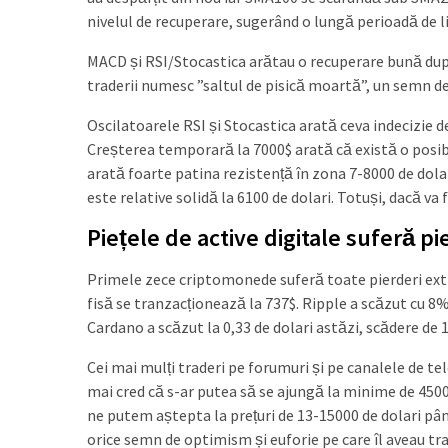
nivelul de recuperare, sugerând o lungă perioadă de li
MACD și RSI/Stocastica arătau o recuperare bună după 
traderii numesc ”saltul de pisică moartă”, un semn de
Oscilatoarele RSI și Stocastica arată ceva indecizie
Creșterea temporară la 7000$ arată că există o posib
arată foarte patina rezistență în zona 7-8000 de dolari
este relative solidă la 6100 de dolari. Totuși, dacă va
Piețele de active digitale suferă p
Primele zece criptomonede suferă toate pierderi extr
fisă se tranzacționează la 737$. Ripple a scăzut cu 8%
Cardano a scăzut la 0,33 de dolari astăzi, scădere de 
Cei mai mulți traderi pe forumuri și pe canalele de t
mai cred că s-ar putea să se ajungă la minime de 4500$
ne putem aștepta la prețuri de 13-15000 de dolari până
orice semn de optimism și euforie pe care îl aveau t