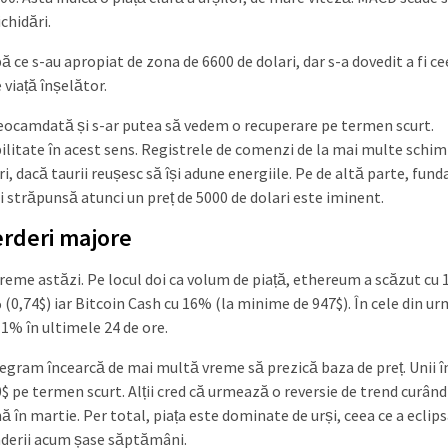
chidări.
ce s-au apropiat de zona de 6600 de dolari, dar s-a dovedit a fi ce
 viață înșelător.
 deocamdată și s-ar putea să vedem o recuperare pe termen scurt.
ilitate în acest sens. Registrele de comenzi de la mai multe schim
, dacă taurii reușesc să își adune energiile. Pe de altă parte, funda
 fi străpunsă atunci un preț de 5000 de dolari este iminent.
ierderi majore
eme astăzi. Pe locul doi ca volum de piață, ethereum a scăzut cu 
 (0,74$) iar Bitcoin Cash cu 16% (la minime de 947$). În cele din ur
11% în ultimele 24 de ore.
elegram încearcă de mai multă vreme să prezică baza de preț. Unii î
 pe termen scurt. Alții cred că urmează o reversie de trend curând 
 în martie. Per total, piața este dominate de urși, ceea ce a eclip
raderii acum șase săptămâni.