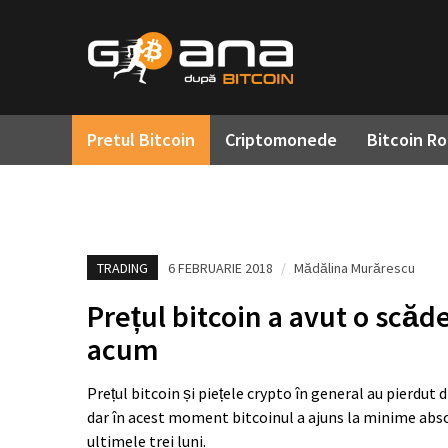
Pretul Bitcoin
Criptomonede
Bitcoin R
TRADING
6 FEBRUARIE 2018
/
Mădălina Murărescu
Prețul bitcoin a avut o scă
acum
Prețul bitcoin și piețele crypto în general au pierdut 
dar în acest moment bitcoinul a ajuns la minime absol
ultimele trei luni.