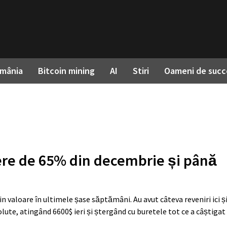
omânia
Bitcoin mining
AI
Stiri
Oameni de succ
dere de 65% din decembrie și până
din valoare în ultimele șase săptămâni. Au avut câteva reveniri ici și
ute, atingând 6600$ ieri și ștergând cu buretele tot ce a câștigat 