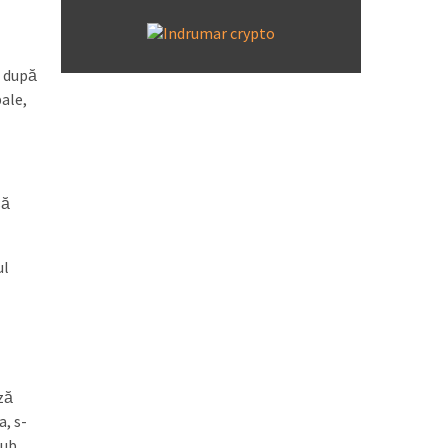
i după
bale,
să
ul
ză
a, s-
sub