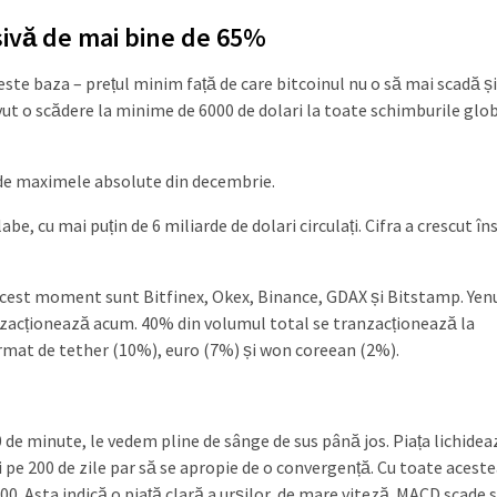
sivă de mai bine de 65%
 este baza – prețul minim față de care bitcoinul nu o să mai scadă ș
avut o scădere la minime de 6000 de dolari la toate schimburile glo
 de maximele absolute din decembrie.
be, cu mai puțin de 6 miliarde de dolari circulați. Cifra a crescut în
acest moment sunt Bitfinex, Okex, Binance, GDAX și Bitstamp. Yen
acționează acum. 40% din volumul total se tranzacționează la
 urmat de tether (10%), euro (7%) și won coreean (2%).
0 de minute, le vedem pline de sânge de sus până jos. Piața lichidea
 pe 200 de zile par să se apropie de o convergență. Cu toate aceste
0. Asta indică o piață clară a urșilor, de mare viteză. MACD scade 