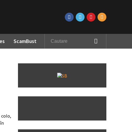
es
ScamBust
 colo,
în