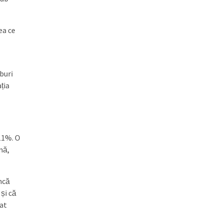
ea ce
buri
ția
11%. O
mă,
ncă
și că
sat