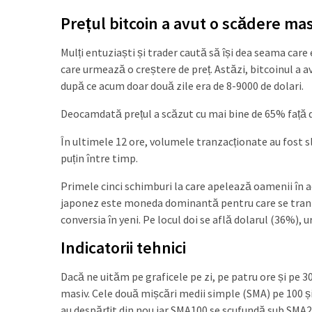
Prețul bitcoin a avut o scădere ma
Mulți entuziaști și trader caută să își dea seama care
care urmează o creștere de preț. Astăzi, bitcoinul a 
după ce acum doar două zile era de 8-9000 de dolari.
Deocamdată prețul a scăzut cu mai bine de 65% față
În ultimele 12 ore, volumele tranzacționate au fost sla
puțin între timp.
Primele cinci schimburi la care apelează oamenii în 
japonez este moneda dominantă pentru care se tranz
conversia în yeni. Pe locul doi se află dolarul (36%),
Indicatorii tehnici
Dacă ne uităm pe graficele pe zi, pe patru ore și pe 3
masiv. Cele două mișcări medii simple (SMA) pe 100 și
au despărțit din nou iar SMA100 se scufundă sub SMA20