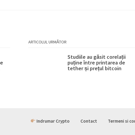
ARTICOLUL URMĂTOR
Studiile au găsit corelații
de
puține între printarea de
t
tether și prețul bitcoin
Indrumar Crypto
Contact
Termeni si co