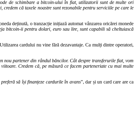
de de schimbare a bitcoin-ului în fiat, utilizatorii sunt de multe ori
i, credem că taxele noastre sunt rezonabile pentru serviciile pe care le
moneda deținută, o tranzacție inițiază automat vânzarea oricărei monede
a bitcoin-ii pentru dolari, euro sau lire, sunt capabili să cheltuiască
tilizarea cardului nu vine fără dezavantaje. Ca mulți dintre operatori,
 nou partener din rândul băncilor. Cât despre transferurile fiat, vom
na viitoare. Credem că, pe măsură ce facem parteneriate cu mai multe
 preferă să își finanțeze cardurile în avans
”, dar și un card care are ca