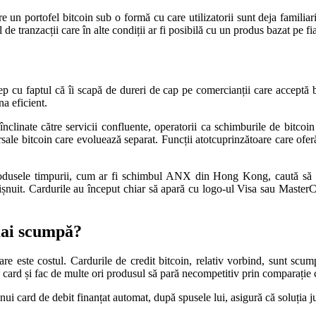
re un portofel bitcoin sub o formă cu care utilizatorii sunt deja familia
 de tranzacții care în alte condiții ar fi posibilă cu un produs bazat pe fia
p cu faptul că îi scapă de dureri de cap pe comercianții care acceptă 
na eficient.
nclinate către servicii confluente, operatorii ca schimburile de bitcoin 
le bitcoin care evoluează separat. Funcții atotcuprinzătoare care oferă p
 Produsele timpurii, cum ar fi schimbul ANX din Hong Kong, caută să of
bișnuit. Cardurile au început chiar să apară cu logo-ul Visa sau MasterC
 mai scumpă?
 mare este costul. Cardurile de credit bitcoin, relativ vorbind, sunt 
și card și fac de multe ori produsul să pară necompetitiv prin comparație 
i card de debit finanțat automat, după spusele lui, asigură că soluția jus