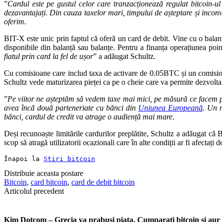
”
Cardul este pe gustul celor care tranzacționează regulat bitcoin-ul 
dezavantajați. Din cauza taxelor mari, timpului de așteptare și inconve
oferim.
BIT-X este unic prin faptul că oferă un card de debit. Vine cu o balan
disponibile din balanță sau balanțe. Pentru a finanța operațiunea poin
fiatul prin card la fel de ușor
” a adăugat Schultz.
Cu comisioane care includ taxa de activare de 0.05BTC și un comision l
Schultz vede maturizarea pieței ca pe o cheie care va permite dezvolt
”
Pe viitor ne așteptăm să vedem taxe mai mici, pe măsură ce facem pa
avea încă două parteneriate cu bănci din
Uniunea Europeană
. Un 
bănci, cardul de credit va atrage o audiență mai mare.
Deși recunoaște limitările cardurilor preplătite, Schultz a adăugat că 
scop să atragă utilizatorii ocazionali care în alte condiții ar fi afectați 
Înapoi la 
Știri bitcoin
Distribuie aceasta postare
Bitcoin
,
card bitcoin
,
card de debit bitcoin
Articolul precedent
Kim Dotcom – Grecia va prabusi piata. Cumparati bitcoin si aur