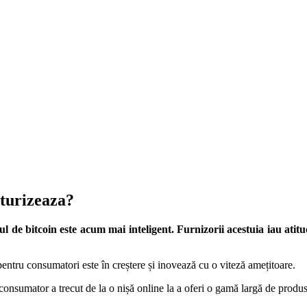
aturizeaza?
 de bitcoin este acum mai inteligent. Furnizorii acestuia iau atitu
pentru consumatori este în creștere și inovează cu o viteză amețitoare.
 consumator a trecut de la o nișă online la a oferi o gamă largă de produse