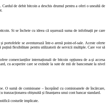
ri. Cardul de debit bitcoin a deschis drumul pentru a oferi o unealtă de
t.
bitcoin. Si se încheie cu ideea că ușurează suma de infofmații pe care
și portofelele se aventurează într-o arenă point-of-sale. Aceste oferte
uțină flexibilitate pentru utilizatorii de servicii multiple. Care vor să
ere comercianților internaționali de bitcoin opțiunea de a-și accesa
ard, cu acoperire care se extinde la sute de mii de bancomate la nivel
scumpe. O sumă de comisioane – începând cu comisioanele de încărcare,
cu tranzacționarea obișnuită și finanțarea unui cont bancar standard.
tifică costurile implicate.