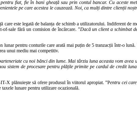
pentru fiat, fie în bani gheață sau prin contul bancar. Cu aceste meto
nientele pe care acestea le cauzează. Noi, ca mulți dintre clienții noștr
ță care este legată de balanța de schimb a utilizatorului. Indiferent de 
t-of-sale fără un comision de încărcare. ”
Dacă un client a schimbat dej
unar pentru conturile care arată mai puțin de 5 tranzacții într-o lună. U
area unui mediu mai competitiv.
rteneriate cu noi bănci din lume. Mai târziu luna aceasta vom avea un
nou sistem de procesare pentru plățile primite pe cardul de credit lu
BIT-X plănuiește să ofere produsul în viitorul apropiat. ”P
entru cei care
de taxele lunare pentru utilizare ocazională.