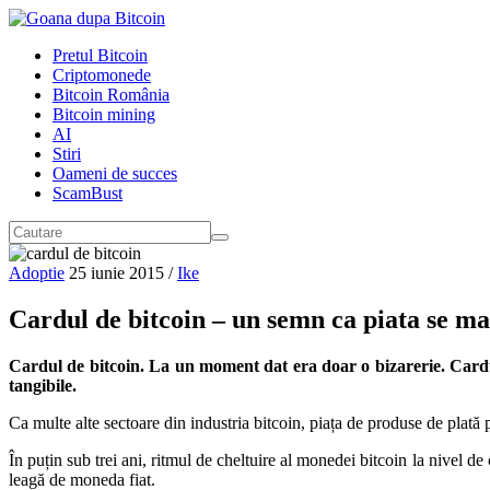
Pretul Bitcoin
Criptomonede
Bitcoin România
Bitcoin mining
AI
Stiri
Oameni de succes
ScamBust
Adoptie
25 iunie 2015
/
Ike
Cardul de bitcoin – un semn ca piata se m
Cardul de bitcoin. La un moment dat era doar o bizarerie. Cardul
tangibile.
Ca multe alte sectoare din industria bitcoin, piața de produse de plată 
În puțin sub trei ani, ritmul de cheltuire al monedei bitcoin la nivel de
leagă de moneda fiat.