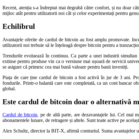
Recent, atenția s-a îndreptat mai degrabă către confort, și nu doar căt
mijloc atât pentru utilizatorii noi cât și celor experimentați pentru genul
Echilibrul
Avantajele oferite de cardul de bitcoin au fost amplu promovate. Ince
utilizatorii noi trebuie să le înțeleagă despre bitcoin pentru a tranzacțio
Trendurile evoluează în continuu. Ca parte a unei industrii simultan î
extinse pentru produse vin ca o versiune mai ușoară de servicii universa
se asigure că primesc cea mai bună valoare pentru banii investiți.
Piața de care ține cardul de bitcoin a fost activă în jur de 3 ani.
fondurile. Printr-o balantă care este completată, ca un cont bancar o
global.
Este cardul de bitcoin doar o alternativă
Cardul de bitcoin
, pe de altă parte, are dezavantajele lui. Cel mai
abonamentele lunare, de retragere și altele. Sunt toate active pe acela
Alex Schultz, director la BIT-X, afirmă contrariul. Suma avantajelor unu