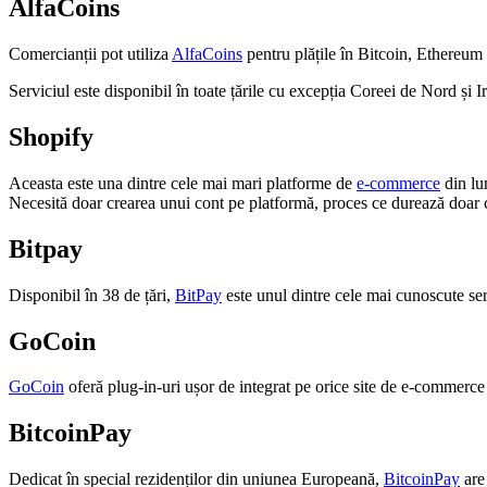
AlfaCoins
Comercianții pot utiliza
AlfaCoins
pentru plățile în Bitcoin, Ethereum 
Serviciul este disponibil în toate țările cu excepția Coreei de Nord și 
Shopify
Aceasta este una dintre cele mai mari platforme de
e-commerce
din lum
Necesită doar crearea unui cont pe platformă, proces ce durează doar 
Bitpay
Disponibil în 38 de țări,
BitPay
este unul dintre cele mai cunoscute se
GoCoin
GoCoin
oferă plug-in-uri ușor de integrat pe orice site de e-commerce 
BitcoinPay
Dedicat în special rezidenților din uniunea Europeană,
BitcoinPay
are 