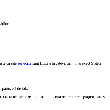
ăților
a
este că este
serviciile
sunt limitate la câteva țări – mai exact Statele
e patruzeci de tokenuri.
. Oferă de asemenea o aplicație mobilă de urmărire a plăților, care se