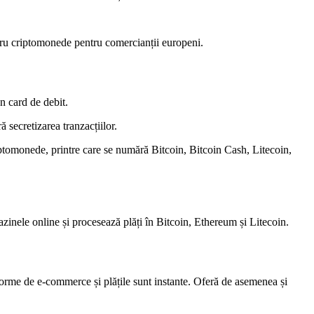
entru criptomonede pentru comercianții europeni.
n card de debit.
 secretizarea tranzacțiilor.
riptomonede, printre care se numără Bitcoin, Bitcoin Cash, Litecoin,
azinele online și procesează plăți în Bitcoin, Ethereum și Litecoin.
tforme de e-commerce și plățile sunt instante. Oferă de asemenea și