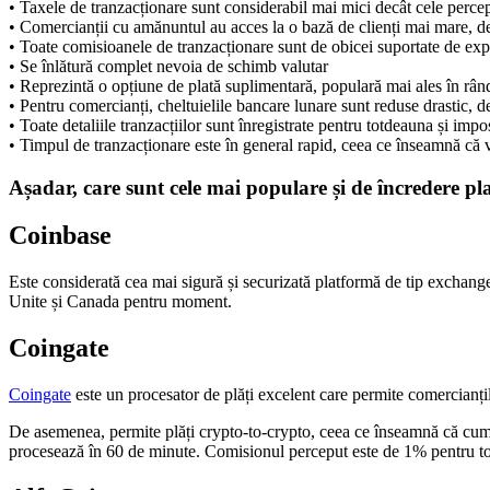
• Taxele de tranzacționare sunt considerabil mai mici decât cele perceput
• Comercianții cu amănuntul au acces la o bază de clienți mai mare, 
• Toate comisioanele de tranzacționare sunt de obicei suportate de expe
• Se înlătură complet nevoia de schimb valutar
• Reprezintă o opțiune de plată suplimentară, populară mai ales în rând
• Pentru comercianți, cheltuielile bancare lunare sunt reduse drastic, d
• Toate detaliile tranzacțiilor sunt înregistrate pentru totdeauna și imp
• Timpul de tranzacționare este în general rapid, ceea ce înseamnă că v
Așadar, care sunt cele mai populare și de încredere p
Coinbase
Este considerată cea mai sigură și securizată platformă de tip exchange
Unite și Canada pentru moment.
Coingate
Coingate
este un procesator de plăți excelent care permite comercianțilo
De asemenea, permite plăți crypto-to-crypto, ceea ce înseamnă că cumpă
procesează în 60 de minute. Comisionul perceput este de 1% pentru toa