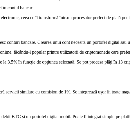
ct în contul bancar.
 electronic, ceea ce îl transformă într-un procesator perfect de plată p
sesc conturi bancare. Crearea unui cont necesită un portofel digital sau u
onime, făcându-l popular printre utilizatorii de criptomonede care preferă
ge la 3.5% în funcție de opțiunea selectată. Se pot procesa plăți în 13 c
feră servicii similare cu comision de 1%. Se integrează ușor în toate mag
 debit BTC și un portofel digital mobil. Poate fi integrat simplu pe pla