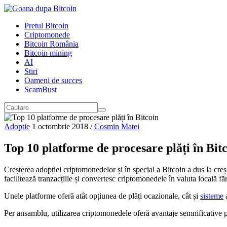
Pretul Bitcoin
Criptomonede
Bitcoin România
Bitcoin mining
AI
Stiri
Oameni de succes
ScamBust
Adoptie
1 octombrie 2018
/
Cosmin Matei
Top 10 platforme de procesare plăți în Bit
Creșterea adopției criptomonedelor și în special a Bitcoin a dus la creșt
facilitează tranzacțiile și convertesc criptomonedele în valuta locală făr
Unele platforme oferă atât opțiunea de plăți ocazionale, cât și
sisteme
a
Per ansamblu, utilizarea criptomonedele oferă avantaje semnificative