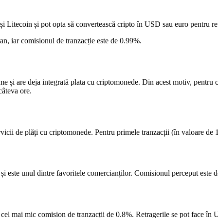
și Litecoin și pot opta să convertească cripto în USD sau euro pentru re
Iran, iar comisionul de tranzacție este de 0.99%.
e și are deja integrată plata cu criptomonede. Din acest motiv, pentru co
câteva ore.
rvicii de plăți cu criptomonede. Pentru primele tranzacții (în valoare d
și este unul dintre favoritele comercianților. Comisionul perceput este 
cel mai mic comision de tranzacții de 0.8%. Retragerile se pot face în USD