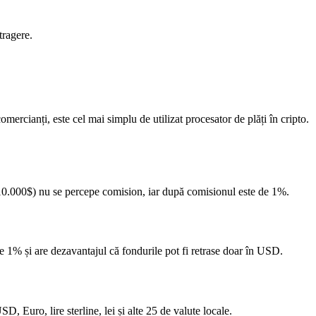
tragere.
mercianți, este cel mai simplu de utilizat procesator de plăți în cripto.
e 10.000$) nu se percepe comision, iar după comisionul este de 1%.
de 1% și are dezavantajul că fondurile pot fi retrase doar în USD.
, Euro, lire sterline, lei și alte 25 de valute locale.