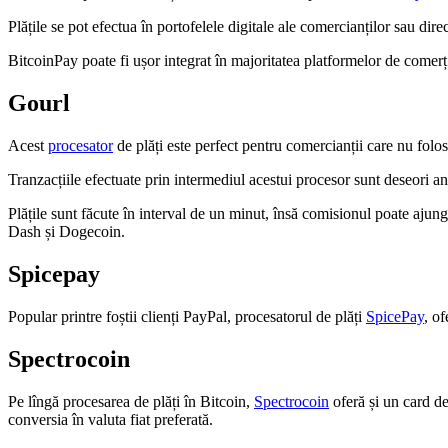
Plățile se pot efectua în portofelele digitale ale comercianților sau dire
BitcoinPay poate fi ușor integrat în majoritatea platformelor de comerț
Gourl
Acest
procesator
de plăți este perfect pentru comercianții care nu folo
Tranzacțiile efectuate prin intermediul acestui procesor sunt deseori an
Plățile sunt făcute în interval de un minut, însă comisionul poate ajun
Dash și Dogecoin.
Spicepay
Popular printre foștii clienți PayPal, procesatorul de plăți
SpicePay
, o
Spectrocoin
Pe lîngă procesarea de plăți în Bitcoin,
Spectrocoin
oferă și un card de
conversia în valuta fiat preferată.