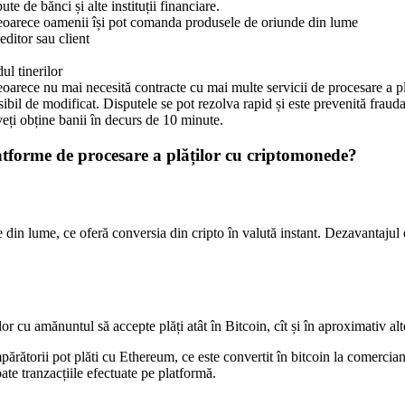
e de bănci și alte instituții financiare.
deoarece oamenii își pot comanda produsele de oriunde din lume
ditor sau client
ul tinerilor
eoarece nu mai necesită contracte cu mai multe servicii de procesare a pl
osibil de modificat. Disputele se pot rezolva rapid și este prevenită fraud
eți obține banii în decurs de 10 minute.
latforme de procesare a plăților cu criptomonede?
 din lume, ce oferă conversia din cripto în valută instant. Dezavantajul 
r cu amănuntul să accepte plăți atât în Bitcoin, cît și în aproximativ alt
rătorii pot plăti cu Ethereum, ce este convertit în bitcoin la comerciant
te tranzacțiile efectuate pe platformă.