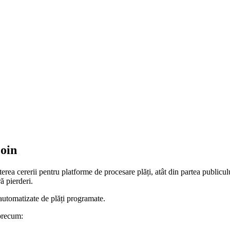
coin
erea cererii pentru platforme de procesare plăți, atât din partea publiculu
ă pierderi.
utomatizate de plăți programate.
 precum: