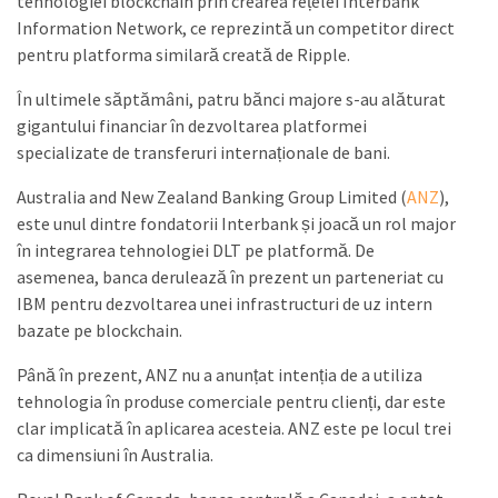
tehnologiei blockchain prin crearea rețelei Interbank
Information Network, ce reprezintă un competitor direct
pentru platforma similară creată de Ripple.
În ultimele săptămâni, patru bănci majore s-au alăturat
gigantului financiar în dezvoltarea platformei
specializate de transferuri internaționale de bani.
Australia and New Zealand Banking Group Limited (
ANZ
),
este unul dintre fondatorii Interbank și joacă un rol major
în integrarea tehnologiei DLT pe platformă. De
asemenea, banca derulează în prezent un parteneriat cu
IBM pentru dezvoltarea unei infrastructuri de uz intern
bazate pe blockchain.
Până în prezent, ANZ nu a anunțat intenția de a utiliza
tehnologia în produse comerciale pentru clienți, dar este
clar implicată în aplicarea acesteia. ANZ este pe locul trei
ca dimensiuni în Australia.