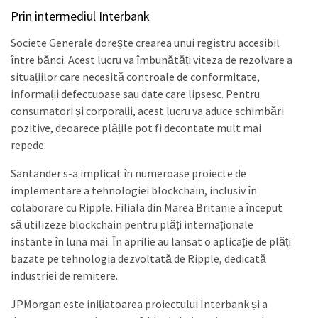
Prin intermediul Interbank
Societe Generale dorește crearea unui registru accesibil
între bănci. Acest lucru va îmbunătăți viteza de rezolvare a
situațiilor care necesită controale de conformitate,
informații defectuoase sau date care lipsesc. Pentru
consumatori și corporații, acest lucru va aduce schimbări
pozitive, deoarece plățile pot fi decontate mult mai
repede.
Santander s-a implicat în numeroase proiecte de
implementare a tehnologiei blockchain, inclusiv în
colaborare cu Ripple. Filiala din Marea Britanie a început
să utilizeze blockchain pentru plăți internaționale
instante în luna mai. În aprilie au lansat o aplicație de plăți
bazate pe tehnologia dezvoltată de Ripple, dedicată
industriei de remitere.
JPMorgan este inițiatoarea proiectului Interbank și a