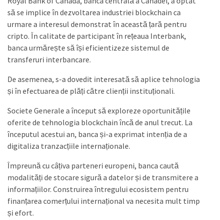
Royal Bank of Canada, banca centrală a Canadei, a optat
să se implice în dezvoltarea industriei blockchain ca
urmare a interesul demonstrat în această țară pentru
cripto. În calitate de participant în rețeaua Interbank,
banca urmărește să își eficientizeze sistemul de
transferuri interbancare.
De asemenea, s-a dovedit interesată să aplice tehnologia
și în efectuarea de plăți către clienții instituționali.
Societe Generale a început să exploreze oportunitățile
oferite de tehnologia blockchain încă de anul trecut. La
începutul acestui an, banca și-a exprimat intenția de a
digitaliza tranzacțiile internaționale.
Împreună cu câțiva parteneri europeni, banca caută
modalități de stocare sigură a datelor și de transmitere a
informațiilor. Construirea întregului ecosistem pentru
finanțarea comerțului internațional va necesita mult timp
și efort.