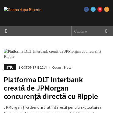
STIRI
1 OCTOMBRIE 2018
/
Cosmin Matei
Platforma DLT Interbank
creată de JPMorgan
concurență directă cu Ripple
JPMorgan și-a demonstrat interesul pentru exploatarea