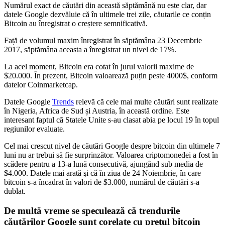
Numărul exact de căutări din această săptămână nu este clar, dar
datele Google dezvăluie că în ultimele trei zile, căutarile ce conțin
Bitcoin au înregistrat o creștere semnificativă.
Față de volumul maxim înregistrat în săptămâna 23 Decembrie
2017, săptămâna aceasta a înregistrat un nivel de 17%.
La acel moment, Bitcoin era cotat în jurul valorii maxime de
$20.000. În prezent, Bitcoin valoarează puțin peste 4000$, conform
datelor Coinmarketcap.
Datele Google
Trends
relevă că cele mai multe căutări sunt realizate
în Nigeria, Africa de Sud și Austria, în această ordine. Este
interesant faptul că Statele Unite s-au clasat abia pe locul 19 în topul
regiunilor evaluate.
Cel mai crescut nivel de căutări Google despre bitcoin din ultimele 7
luni nu ar trebui să fie surprinzător. Valoarea criptomonedei a fost în
scădere pentru a 13-a lună consecutivă, ajungând sub media de
$4.000. Datele mai arată şi că în ziua de 24 Noiembrie, în care
bitcoin s-a încadrat în valori de $3.000, numărul de căutări s-a
dublat.
De multă vreme se speculează că trendurile
căutărilor Google sunt corelate cu preţul bitcoin