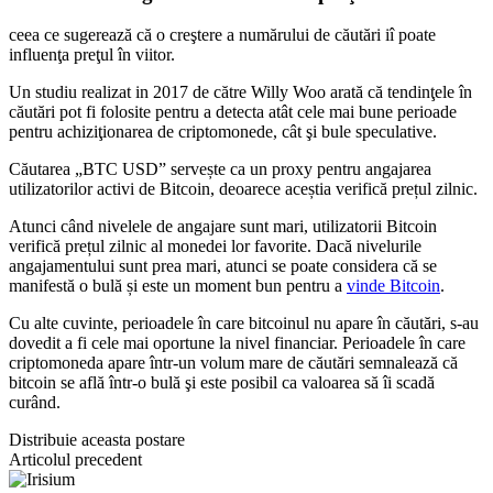
ceea ce sugerează că o creştere a numărului de căutări iî poate
influenţa preţul în viitor.
Un studiu realizat in 2017 de către Willy Woo arată că tendinţele în
căutări pot fi folosite pentru a detecta atât cele mai bune perioade
pentru achiziţionarea de criptomonede, cât şi bule speculative.
Căutarea „BTC USD” servește ca un proxy pentru angajarea
utilizatorilor activi de Bitcoin, deoarece aceștia verifică prețul zilnic.
Atunci când nivelele de angajare sunt mari, utilizatorii Bitcoin
verifică prețul zilnic al monedei lor favorite. Dacă nivelurile
angajamentului sunt prea mari, atunci se poate considera că se
manifestă o bulă și este un moment bun pentru a
vinde Bitcoin
.
Cu alte cuvinte, perioadele în care bitcoinul nu apare în căutări, s-au
dovedit a fi cele mai oportune la nivel financiar. Perioadele în care
criptomoneda apare într-un volum mare de căutări semnalează că
bitcoin se află într-o bulă şi este posibil ca valoarea să îi scadă
curând.
Distribuie aceasta postare
Articolul precedent