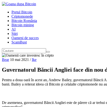
Pretul Bitcoin
Criptomonede
Bitcoin România
Bitcoin mining
AI
Stiri
Oameni de succes
ScamBust
Bear
10 mai 2021
/
Ike
Guvernatorul Băncii Angliei face din nou 
Pentru a doua oară în acest an, Andrew Bailey, guvernatorul Băncii A
banii. Bailey a reiterat ideea că Bitcoin și celalalte criptomonede nu a
De asemenea, guvernatorul Băncii Angliei este de părere că ar trebui ev
criptografice”.