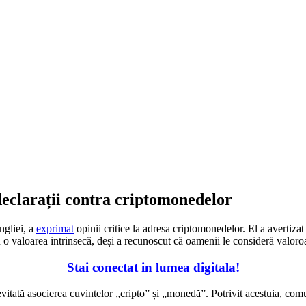
declarații contra criptomonedelor
ngliei, a
exprimat
opinii critice la adresa criptomonedelor. El a avertizat 
u o valoarea intrinsecă, deși a recunoscut că oamenii le consideră valoro
Stai conectat in lumea digitala!
itată asocierea cuvintelor „cripto” și „monedă”. Potrivit acestuia, comun