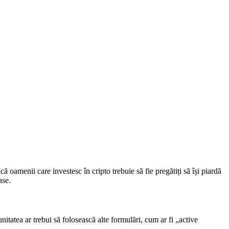
că oamenii care investesc în cripto trebuie să fie pregătiți să își piardă
ase.
itatea ar trebui să folosească alte formulări, cum ar fi „active