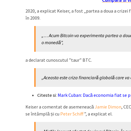
2020, a explicat Keiser, a fost „partea a doua a crize
în 2009.
„… Acum Bitcoin va experimenta partea a doua 
o monedă”,
a declarat cunoscutul ”taur” BTC.
„Aceasta este criza financiară globală care va 
Citeste si
:
Mark Cuban: Dacă economia fiat se p
Keiser a comentat de asemeneacă
Jamie Dimon
, CE
se întâmplă și cu
Peter Schiff
”, a explicat el.