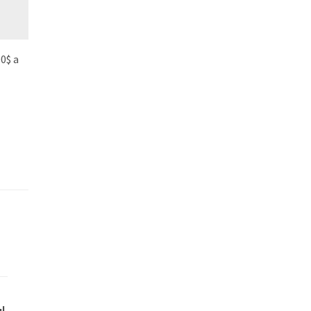
00$ a
ul