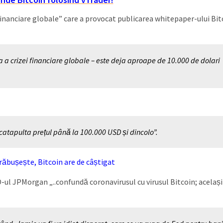
i financiare globale” care a provocat publicarea whitepaper-ului Bit
a crizei financiare globale – este deja aproape de 10.000 de dolari
catapulta prețul până la 100.000 USD și dincolo”.
răbușește, Bitcoin are de câștigat
O-ul JPMorgan „..confundă coronavirusul cu virusul Bitcoin; același