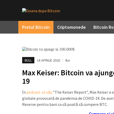
Pretul Bitcoin
Criptomonede
Bitcoin R
BULL
18 APRILIE 2020
/
Ike
Max Keiser: Bitcoin va ajung
19
În
podcast-ul său
”The Keiser Report”, Max Keiser a su
globale provocată de pandemia de COVID-19. De aseme
Reserve pentru bani ca să poată să cumpere BTC.
Cumpara si v