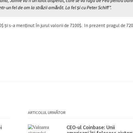
curând, Jamie va fi un idiot disperat, care se va ruga de Fed pentru bani
r-un fel de om la străzii amărât. La fel și cu Peter Schiff”.
$ și s-a menținut în jurul valorii de 7100$. In prezent pragul de 72
ARTICOLUL URMĂTOR
i
CEO-ul Coinbase: Unii
americani își folosesc ajutor