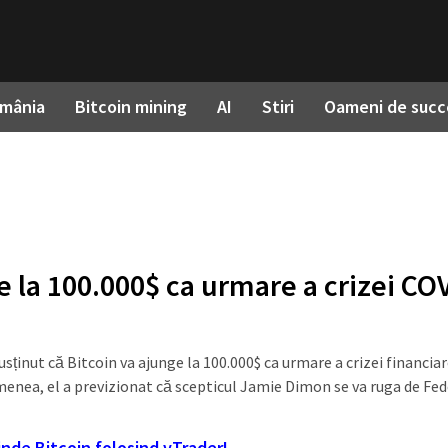
omânia
Bitcoin mining
AI
Stiri
Oameni de succ
e la 100.000$ ca urmare a crizei CO
sținut că Bitcoin va ajunge la 100.000$ ca urmare a crizei financia
nea, el a previzionat că scepticul Jamie Dimon se va ruga de Fed
inde Bitcoin folosind vTrader!