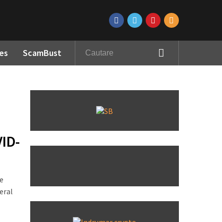
es
ScamBust
VID-
re
eral