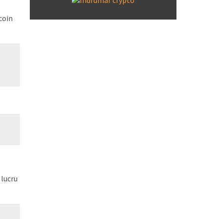
coin
 lucru