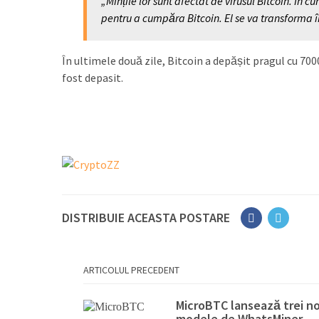
„Mințile lor sunt afectat de virusul Bitcoin. În 
pentru a cumpăra Bitcoin. El se va transforma înt
În ultimele două zile, Bitcoin a depășit pragul cu 7000
fost depasit.
DISTRIBUIE ACEASTA POSTARE
ARTICOLUL PRECEDENT
MicroBTC lansează trei no
modele de WhatsMiner