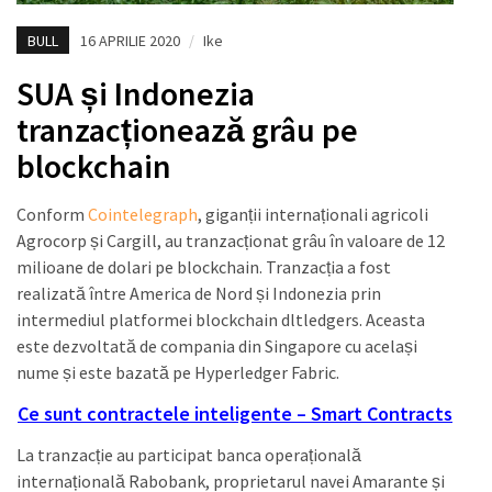
BULL
16 APRILIE 2020
/
Ike
SUA și Indonezia
tranzacționează grâu pe
blockchain
Conform
Cointelegraph
, giganții internaționali agricoli
Agrocorp și Cargill, au tranzacționat grâu în valoare de 12
milioane de dolari pe blockchain. Tranzacția a fost
realizată între America de Nord și Indonezia prin
intermediul platformei blockchain dltledgers. Aceasta
este dezvoltată de compania din Singapore cu același
nume și este bazată pe Hyperledger Fabric.
Ce sunt contractele inteligente – Smart Contracts
La tranzacție au participat banca operațională
internațională Rabobank, proprietarul navei Amarante și