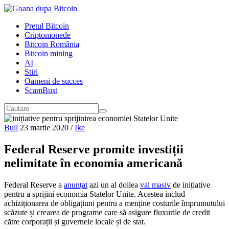
Pretul Bitcoin
Criptomonede
Bitcoin România
Bitcoin mining
AI
Stiri
Oameni de succes
ScamBust
Bull
23 martie 2020
/
Ike
Federal Reserve promite investiții
nelimitate în economia americană
Federal Reserve a
anunțat
azi un al doilea
val masiv
de inițiative
pentru a sprijini economia Statelor Unite. Acestea includ
achiziționarea de obligațiuni pentru a menține costurile împrumutului
scăzute și crearea de programe care să asigure fluxurile de credit
către corporații și guvernele locale și de stat.