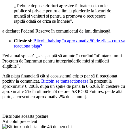
„Trebuie depuse eforturi agresive în toate sectoarele
publice și private pentru a limita pierderile la locuri de
muncă și venituri și pentru a promova o recuperare
rapidă odată ce criza se încheie”,
a declarat Federal Reserve în comunicatul de luni dimineață.
Citeste si
:
Bitcoin halving în aproximativ 50 de zile – cum va
reacționa piața?
Fed a mai spus că „se așteaptă să anunțe în curând înființarea unui
Program de împrumut pentru întreprinderile mici și mijlocii
eligibile”.
Atât piața financiară cât și ecosistemul cripto par să fi reacționat
pozitiv la comunicat.
Bitcoin se tranzacționează
în prezent la
aproximativ 6.200$, dupa un spike de pana la 6.626$, în creștere cu
aproximativ 5% în ultimele 24 de ore. S&P 500 Futures, pe de altă
parte, a crescut cu aproximativ 2% de la anunț.
Distribuie aceasta postare
Articolul precedent