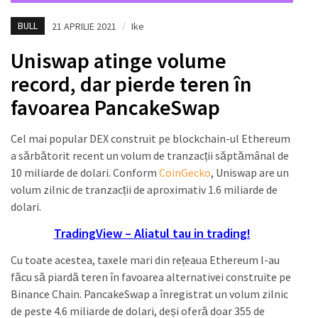
BULL
21 APRILIE 2021
/
Ike
Uniswap atinge volume
record, dar pierde teren în
favoarea PancakeSwap
Cel mai popular DEX construit pe blockchain-ul Ethereum
a sărbătorit recent un volum de tranzacții săptămânal de
10 miliarde de dolari. Conform
CoinGecko
, Uniswap are un
volum zilnic de tranzacții de aproximativ 1.6 miliarde de
dolari.
TradingView – Aliatul tau in trading!
Cu toate acestea, taxele mari din rețeaua Ethereum l-au
făcu să piardă teren în favoarea alternativei construite pe
Binance Chain. PancakeSwap a înregistrat un volum zilnic
de peste 4.6 miliarde de dolari, deși oferă doar 355 de