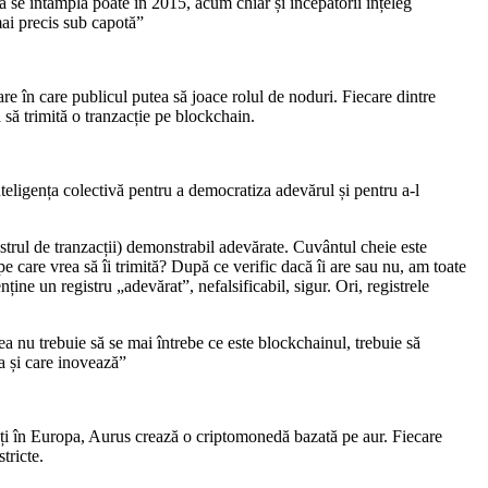
 se întâmpla poate în 2015, acum chiar și începătorii înțeleg
mai precis sub capotă”
e în care publicul putea să joace rolul de noduri. Fiecare dintre
 să trimită o tranzacție pe blockchain.
teligența colectivă pentru a democratiza adevărul și pentru a-l
istrul de tranzacții) demonstrabil adevărate. Cuvântul cheie este
 care vrea să îi trimită? După ce verific dacă îi are sau nu, am toate
nține un registru „adevărat”, nefalsificabil, sigur. Ori, registrele
 nu trebuie să se mai întrebe ce este blockchainul, trebuie să
ia și care inovează”
ați în Europa, Aurus crează o criptomonedă bazată pe aur. Fiecare
tricte.