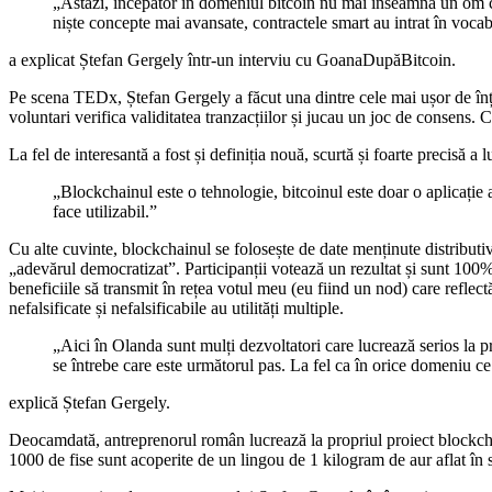
„Astăzi, începător în domeniul bitcoin nu mai înseamnă un om ca
niște concepte mai avansate, contractele smart au intrat în voca
a explicat Ștefan Gergely într-un interviu cu GoanaDupăBitcoin.
Pe scena TEDx, Ștefan Gergely a făcut una dintre cele mai ușor de înțe
voluntari verifica validitatea tranzacțiilor și jucau un joc de consens. 
La fel de interesantă a fost și definiția nouă, scurtă și foarte precisă 
„Blockchainul este o tehnologie, bitcoinul este doar o aplicație 
face utilizabil.”
Cu alte cuvinte, blockchainul se folosește de date menținute distributi
„adevărul democratizat”. Participanții votează un rezultat și sunt 100%
beneficiile să transmit în rețea votul meu (eu fiind un nod) care reflectă 
nefalsificate și nefalsificabile au utilități multiple.
„Aici în Olanda sunt mulți dezvoltatori care lucrează serios la 
se întrebe care este următorul pas. La fel ca în orice domeniu ce
explică Ștefan Gergely.
Deocamdată, antreprenorul român lucrează la propriul proiect blockchai
1000 de fise sunt acoperite de un lingou de 1 kilogram de aur aflat în sei