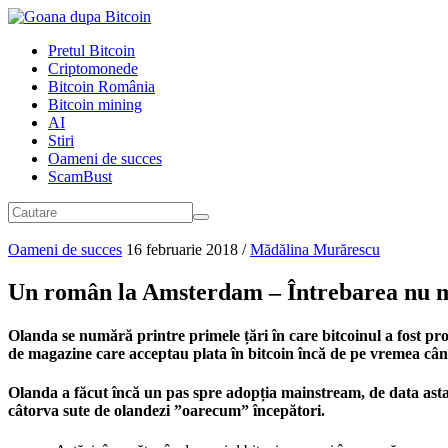
Pretul Bitcoin
Criptomonede
Bitcoin România
Bitcoin mining
AI
Stiri
Oameni de succes
ScamBust
Oameni de succes
16 februarie 2018
/
Mădălina Murărescu
Un român la Amsterdam – Întrebarea nu mai
Olanda se numără printre primele țări în care bitcoinul a fost p
de magazine care acceptau plata în bitcoin încă de pe vremea când
Olanda a făcut încă un pas spre adopția mainstream, de data ast
câtorva sute de olandezi ”oarecum” începători.