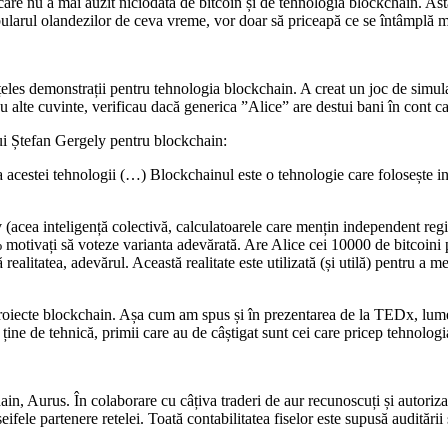
re nu a mai auzit niciodată de bitcoin și de tehnologia blockchain. Asta
bularul olandezilor de ceva vreme, vor doar să priceapă ce se întâmplă 
les demonstrații pentru tehnologia blockchain. A creat un joc de simular
Cu alte cuvinte, verificau dacă generica ”Alice” are destui bani în cont ca
a lui Ștefan Gergely pentru blockchain:
a acestei tehnologii (…) Blockchainul este o tehnologie care folosește in
v (acea inteligență colectivă, calculatoarele care mențin independent reg
 motivați să voteze varianta adevărată. Are Alice cei 10000 de bitcoini pe
realitatea, adevărul. Această realitate este utilizată (și utilă) pentru a me
proiecte blockchain. Așa cum am spus și în prezentarea de la TEDx, lumea
 ține de tehnică, primii care au de câștigat sunt cei care pricep tehnolog
n, Aurus. În colaborare cu câțiva traderi de aur recunoscuți și autoriz
fele partenere retelei. Toată contabilitatea fiselor este supusă auditării s