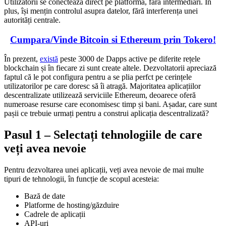
Utilizatorii se conectează direct pe platformă, fără intermediari. În
plus, își mențin controlul asupra datelor, fără interferența unei
autorități centrale.
Cumpara/Vinde Bitcoin si Ethereum prin Tokero!
În prezent,
există
peste 3000 de Dapps active pe diferite rețele
blockchain și în fiecare zi sunt create altele. Dezvoltatorii apreciază
faptul că le pot configura pentru a se plia perfct pe cerințele
utilizatorilor pe care doresc să îi atragă. Majoritatea aplicațiilor
descentralizate utilizează serviciile Ethereum, deoarece oferă
numeroase resurse care economisesc timp și bani. Așadar, care sunt
pașii ce trebuie urmați pentru a construi aplicația descentralizată?
Pasul 1 – Selectați tehnologiile de care
veți avea nevoie
Pentru dezvoltarea unei aplicații, veți avea nevoie de mai multe
tipuri de tehnologii, în funcție de scopul acesteia:
Bază de date
Platforme de hosting/găzduire
Cadrele de aplicații
API-uri