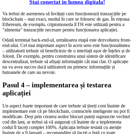
Stai conectat in lumea digitala!
Va trebui de asemenea să învățați cum funcționează tranzacțiile pe
blockchain – mai exact, modul în care se folosesc de gas. În rețeaua
Ethereum, de exemplu, criptomoneda ETH este utilizată pentru a
”alimenta” tranzacțiile necesare pentru funcționarea aplicației.
Odată terminat back-end-ul, următoarea etapă este dezvoltarea front-
end-ului. Cel mai important aspect în acest sens este funcționalitatea
– utilizatorii trebuie să beneficieze de o interfață ușor de înțeles și de
folosit. De exemplu, pentru construirea unui sistem de identificare
descentralizat, trebuie să afișați informațiile cât mai clar. O aplicație
nu va avea succes dacă utilizatorii nu primesc informațiile și
butoanele de care au nevoie.
Pasul 4 – implementarea și testarea
aplicației
Un aspect foarte important de care trebuie să țineți cont înainte de
implementare este că pe blockchain, contractele inteligente nu pot fi
modificate. Deși prin crearea noilor blocuri puteți suprascrie vechiul
cod din lanț, ar trebui să vă asigurați că înainte de a implementa
codul îl faceți complet 100%. Aplicația trebuie testată cu atenție
înainte de a fi lansată – recomandăm să faceți o listă cu toate