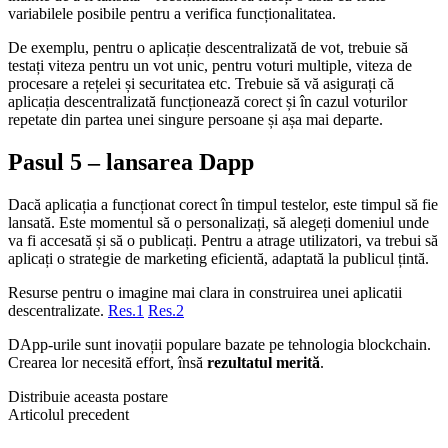
variabilele posibile pentru a verifica funcționalitatea.
De exemplu, pentru o aplicație descentralizată de vot, trebuie să
testați viteza pentru un vot unic, pentru voturi multiple, viteza de
procesare a rețelei și securitatea etc. Trebuie să vă asigurați că
aplicația descentralizată funcționează corect și în cazul voturilor
repetate din partea unei singure persoane și așa mai departe.
Pasul 5 – lansarea Dapp
Dacă aplicația a funcționat corect în timpul testelor, este timpul să fie
lansată. Este momentul să o personalizați, să alegeți domeniul unde
va fi accesată și să o publicați. Pentru a atrage utilizatori, va trebui să
aplicați o strategie de marketing eficientă, adaptată la publicul țintă.
Resurse pentru o imagine mai clara in construirea unei aplicatii
descentralizate.
Res.1
Res.2
DApp-urile sunt inovații populare bazate pe tehnologia blockchain.
Crearea lor necesită effort, însă
rezultatul merită
.
Distribuie aceasta postare
Articolul precedent