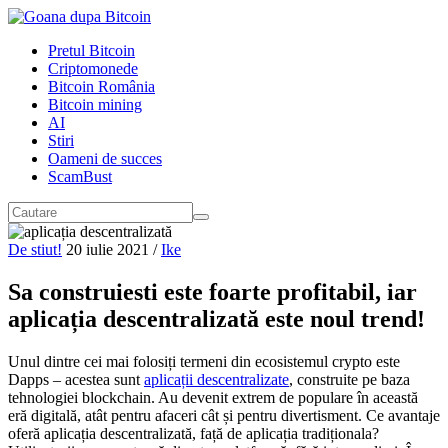
Pretul Bitcoin
Criptomonede
Bitcoin România
Bitcoin mining
AI
Stiri
Oameni de succes
ScamBust
De stiut!
20 iulie 2021
/
Ike
Sa construiesti este foarte profitabil, iar
aplicația descentralizată este noul trend!
Unul dintre cei mai folosiți termeni din ecosistemul crypto este
Dapps – acestea sunt
aplicații descentralizate
, construite pe baza
tehnologiei blockchain. Au devenit extrem de populare în această
eră digitală, atât pentru afaceri cât și pentru divertisment. Ce avantaje
oferă aplicația descentralizată, față de aplicația tradiționala?