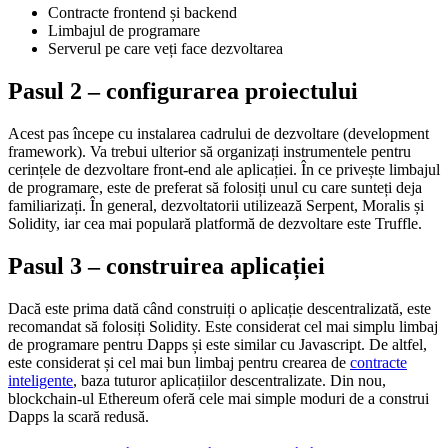
Contracte frontend și backend
Limbajul de programare
Serverul pe care veți face dezvoltarea
Pasul 2 – configurarea proiectului
Acest pas începe cu instalarea cadrului de dezvoltare (development
framework). Va trebui ulterior să organizați instrumentele pentru
cerințele de dezvoltare front-end ale aplicației. În ce privește limbajul
de programare, este de preferat să folosiți unul cu care sunteți deja
familiarizați. În general, dezvoltatorii utilizează Serpent, Moralis și
Solidity, iar cea mai populară platformă de dezvoltare este Truffle.
Pasul 3 – construirea aplicației
Dacă este prima dată când construiți o aplicație descentralizată, este
recomandat să folosiți Solidity. Este considerat cel mai simplu limbaj
de programare pentru Dapps și este similar cu Javascript. De altfel,
este considerat și cel mai bun limbaj pentru crearea de
contracte
inteligente
, baza tuturor aplicațiilor descentralizate. Din nou,
blockchain-ul Ethereum oferă cele mai simple moduri de a construi
Dapps la scară redusă.