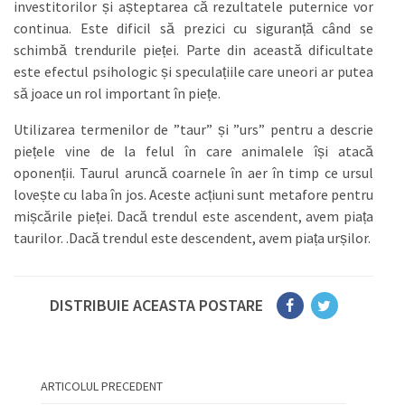
investitorilor și așteptarea că rezultatele puternice vor
continua. Este dificil să prezici cu siguranță când se
schimbă trendurile pieței. Parte din această dificultate
este efectul psihologic și speculațiile care uneori ar putea
să joace un rol important în piețe.
Utilizarea termenilor de ”taur” și ”urs” pentru a descrie
piețele vine de la felul în care animalele își atacă
oponenții. Taurul aruncă coarnele în aer în timp ce ursul
lovește cu laba în jos. Aceste acțiuni sunt metafore pentru
mișcările pieței. Dacă trendul este ascendent, avem piața
taurilor. .Dacă trendul este descendent, avem piața urșilor.
DISTRIBUIE ACEASTA POSTARE
ARTICOLUL PRECEDENT