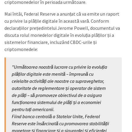
criptomonedelor în perioada următoare.
Mai întâi, Federal Reserve a anunțat că va emite un raport
cu privire la plățile digitale în această vară. Conform
declarațiilor președintelui Jerome Powell, documentul va
discuta rolul monedelor digitale în evoluția plăților și a
sistemelor financiare, incluzând CBDC-urile și
criptomonedele:
”Următoarea noastră lucrare cu privire la evoluția
plăților digitale este menită – împreună cu
celelalte activități ale noastre ca supraveghetor,
autoritate de reglementare și operator de sistem
de plăți – să promoveze obiectivul de a asigura
funcționarea sistemului de plăți și a economiei
pentru toți americanii.
Fiind banca centrală a Statelor Unite, Federal
Reserve este însărcinată cu promovarea stabilității
monetare și financiare și a siguranței și eficienței