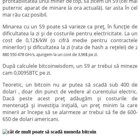
profitabilitatea unui miner de top, să zicem un S9 (cel mai
puternic aparat de minare la ora actuală). Iar asta în cel
mai rău caz posibil.
Minarea cu un S9 poate să varieze ca preț,
în funcție de
dificultatea la zi și de costurile pentru electricitate. La un
cost de 0,12$/kW (o cifră medie pentru contractele
minerilor) și dificultatea la zi (rata de hash a rețelei) de
2
880 550 478 GH/s,
ajungem la un cost de 3,96$ pe zi.
După calculele bitcoinwisdom, un S9 ar trebui să mineze
cam 0,0095BTC pe zi.
Teoretic, un bitcoin nu ar putea să scadă sub 400 de
dolari , doar din punct de vedere al curentului electric.
Dacă peste acest preț adăugăm și costurile de
mentenață și investiția inițială, un preț minim la care
minerii ar începe să se alarmeze ar trebui să fie de 600-
650 de dolari americani.