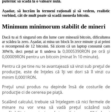
puternic să scadă la o valoare nulă.
Așadar, să lucrăm în termeni raționali și să vedem, realistic
vorbind, cât de mult poate să scadă moneda bitcoin.
Minimum minimorum stabilit de mineri
Dacă tu ai fi singurul om din lume care minează bitcoin, dificultatea
ar scădea la zero. Așadar, ai mina un block în zece minute și ai primi
o recompensă de 12 bitcoini. Să zicem că un laptop consumă cam
0,
000
5390
RON pe oră și
30W/h, deci prețul ar fi undeva la
0,00009RON pentru un bitcoin (minat în 10 minute).
Pentru că pe tine nu te avantajează să vinzi sub prețul de
producție, este de înțeles că îți vei dori să îl vinzi cu
minim 0,0001RON.
Prețul unui produs nu depinde însă de costurile de
producție ci de cererea pe piață.
Scalând calculul, trebuie să înțelegem că nici fermele de
minare nu vor vrea să vadă prețul scăzând sub