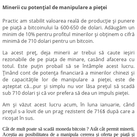
Minerii cu potențial de manipulare a pieței
Practic am stabilit valoarea reală de producție și punere
pe piață a bitcoinului la 600-650 de dolari. Adăugăm un
minim de 10% pentru profitul minerilor și obținem o cifră
minimă de 710 dolari pentru un bitcoin.
La acest preț, deja minerii ar trebui să caute ieșiri
rezonabile de pe piața de minare, casând afacerea cu
totul. Este puțin probail să se întâmple acest lucru.
Ținând cont de potența financiară a minerilor chinezi și
de capacitățile lor de manipulare a pieței, este de
așteptat că…pur și simplu nu vor lăsa prețul să scadă
sub 710 dolari și că vor prefera să dea un impuls pieței.
Am și văzut acest lucru acum, în luna ianuarie, când
prețul s-a lovit de un prag rezistent de 716$ după care a
ricoșat în sus.
Cât de mult poate să scadă moneda bitcoin ? Atât cât permit minerii.
Aceștia au posibilitatea de a manipula cererea și oferta pe piață și