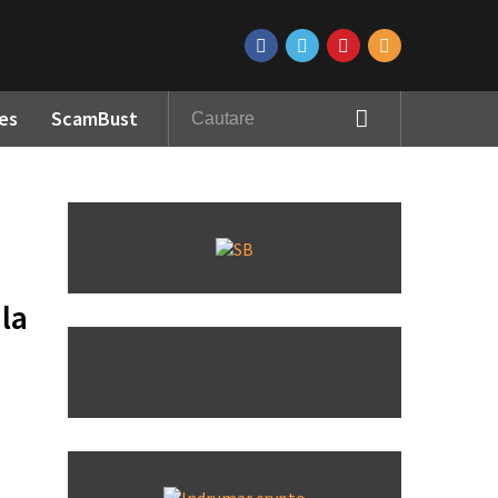
es
ScamBust
 la