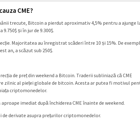
n cauza CME?
ânii trecute, Bitcoin a pierdut aproximativ 4,5% pentru a ajunge l
 9.750$ și în jur de 9.300$.
recție. Majoritatea au înregistrat scăderi între 10 și 15%. De exempl
est an, a scăzut sub 250$.
recția de preț din weekend a Bitcoin. Traderii subliniază că CME
zilnic al pieței globale de bitcoin. Acesta ar putea fi motivul pen
piața criptomonedelor.
s aproape imediat după închiderea CME înainte de weekend.
i de derivate asupra prețurilor criptomonedelor.