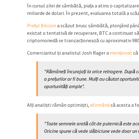
În cursul zilei de sâmbătă, piața a atins o capitalizar
miliarde de dolari. În prezent, evaluarea totală a scăz
Prețul Bitcoin
a scăzut brusc sâmbătă, plonjând până 
existat o tentativă de recuperare, BTC a continuat s
criptomonedă se tranzacționează cu aproximativ 980
Comerciantul și analistul Josh Rager a
menționat
că 
”Rămâneți încurajați la orice retragere. După
a prețurilor ar fi bune. Mulți au căutat oportu
oportunități ample”.
Alți analiști rămân optimiști,
afirmând
că acesta a fo
”Toate semnele arată cât de puternică este acea
Oricine spune că vede slăbiciune vede doar un m