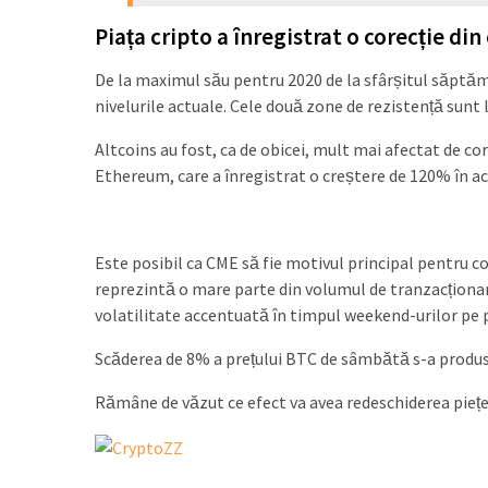
Piața cripto a înregistrat o corecție di
De la maximul său pentru 2020 de la sfârșitul săptăm
nivelurile actuale. Cele două zone de rezistență sunt la
Altcoins au fost, ca de obicei, mult mai afectat de co
Ethereum, care a înregistrat o creștere de 120% în ac
Este posibil ca CME să fie motivul principal pentru co
reprezintă o mare parte din volumul de tranzacționare 
volatilitate accentuată în timpul weekend-urilor pe 
Scăderea de 8% a prețului BTC de sâmbătă s-a produ
Rămâne de văzut ce efect va avea redeschiderea piețe