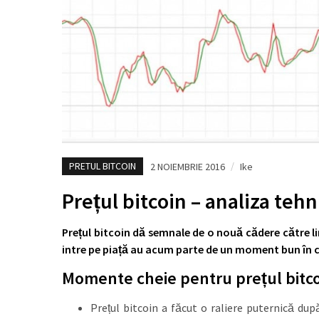
PRETUL BITCOIN
2 NOIEMBRIE 2016
/
Ike
Prețul bitcoin – analiza teh
Prețul bitcoin dă semnale de o nouă cădere către l
intre pe piață au acum parte de un moment bun în c
Momente cheie pentru prețul bitc
Prețul bitcoin a făcut o raliere puternică du