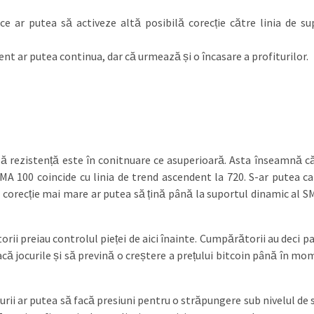
e ar putea să activeze altă posibilă corecție către linia de su
nt ar putea continua, dar că urmează și o încasare a profiturilor.
ă rezistență este în conitnuare ce asuperioară. Asta înseamnă că
MA 100 coincide cu linia de trend ascendent la 720. S-ar putea ca
O corecție mai mare ar putea să țină până la suportul dinamic al S
orii preiau controlul pieței de aici înainte. Cumpărătorii au deci p
facă jocurile și să prevină o creștere a prețului bitcoin până în m
urii ar putea să facă presiuni pentru o străpungere sub nivelul de