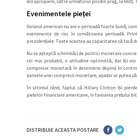
din apropiere, către următorul posibil prag, la 660$. T
Evenimentele pieței
Dolarul american nu are o perioadă foarte bună, co
evenimente de risc în următoarea perioadă. Prin
prezidențiale. Toate acestea au capacitatea să facă do
Nu se așteptă schimbări de politici monetare concre
cel mai probabil, o atitudine optimistă, dar își v
compresie monetară în decembrie depind în continu
șansele unei compresii monetare, așadar ar putea să a
În ultimul rând, faptul că Hillary Clinton își pier
piețelor financiare americane, în favoarea prețului b
DISTRIBUIE ACEASTA POSTARE