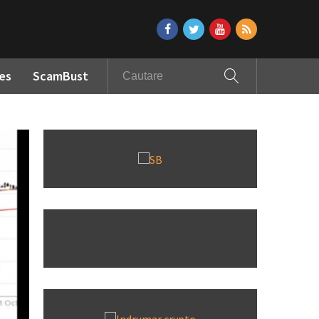
es
ScamBust