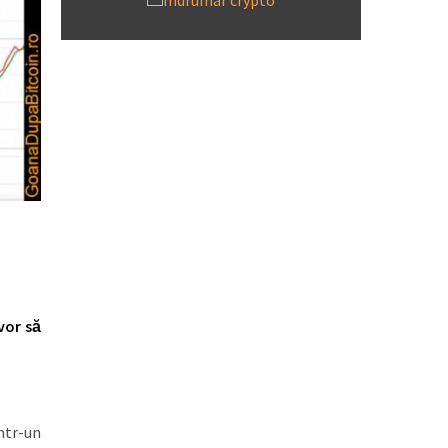
vor să
ntr-un