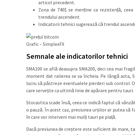
articol precedent.
Zona de 740$ se menține ca rezistență, ceea c
trendului ascendent.
Indicatorii tehnici sugerează că trendul ascende
Grafic – SimplexFX
Semnale ale indicatorilor tehnici
SMA100 se află deasupra SMA200, deci cea mai fragil
moment dat ralierea se va încheia. Pe lângă asta, S
lucru să păstreze eventualele pierderi sub control. 
care servește ca ultimă linie de apărare pentru tauri.
Stocastica scade însă, ceea ce indică faptul că vânzăt
o pauză. În acest caz, presiunea urșilor ar putea să 
în care vor interveni mai mulți tauri pe piață.
Dacă presiunea de creștere este suficient de mare, ta