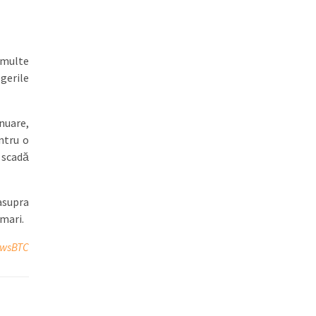
 multe
gerile
nuare,
ntru o
 scadă
asupra
 mari.
ewsBTC