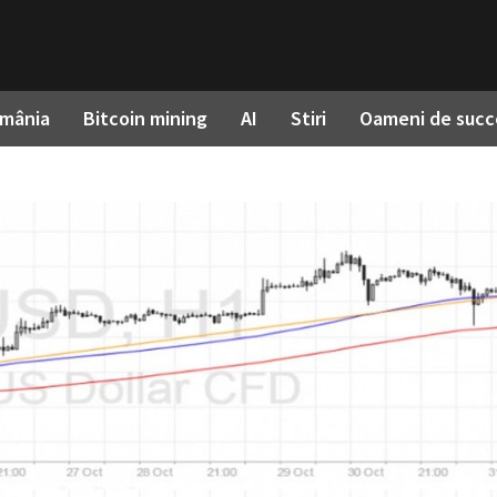
omânia
Bitcoin mining
AI
Stiri
Oameni de succ