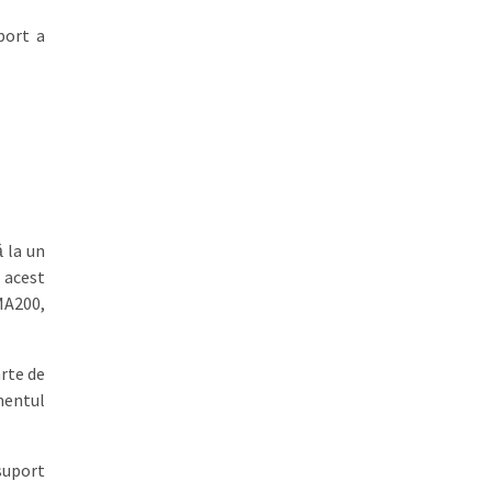
port a
 la un
 acest
MA200,
arte de
omentul
 suport