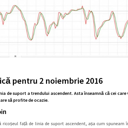
nică pentru 2 noiembrie 2016
inia de suport a trendului ascendent. Asta înseamnă că cei care 
are să profite de ocazie.
oin
pă ricoșeul față de linia de suport ascendent, așa cum spuneam î