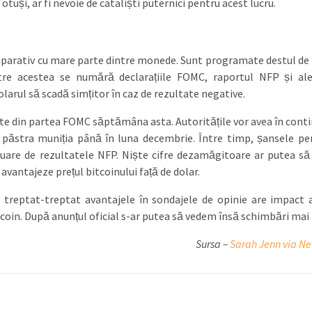
otuși, ar fi nevoie de cataliști puternici pentru acest lucru.
mparativ cu mare parte dintre monede. Sunt programate destul de
tre acestea se numără declarațiile FOMC, raportul NFP și ale
larul să scadă simțitor în caz de rezultate negative.
te din partea FOMC săptămâna asta. Autoritățile vor avea în conti
or păstra muniția până în luna decembrie. Între timp, șansele pe
are de rezultatele NFP. Niște cifre dezamăgitoare ar putea să
vantajeze prețul bitcoinului față de dolar.
de treptat-treptat avantajele în sondajele de opinie are impact 
itcoin. După anunțul oficial s-ar putea să vedem însă schimbări mai
Sursa –
Sarah Jenn via N