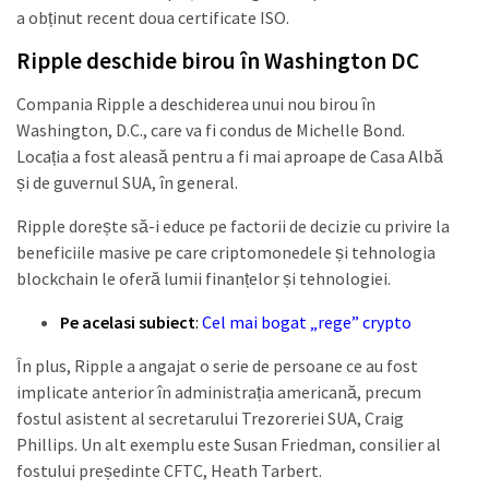
a obținut recent doua certificate ISO.
Ripple deschide birou în Washington DC
Compania Ripple a deschiderea unui nou birou în
Washington, D.C., care va fi condus de Michelle Bond.
Locația a fost aleasă pentru a fi mai aproape de Casa Albă
și de guvernul SUA, în general.
Ripple dorește să-i educe pe factorii de decizie cu privire la
beneficiile masive pe care criptomonedele și tehnologia
blockchain le oferă lumii finanțelor și tehnologiei.
Pe acelasi subiect
:
Cel mai bogat „rege” crypto
În plus, Ripple a angajat o serie de persoane ce au fost
implicate anterior în administrația americană, precum
fostul asistent al secretarului Trezoreriei SUA, Craig
Phillips. Un alt exemplu este Susan Friedman, consilier al
fostului președinte CFTC, Heath Tarbert.