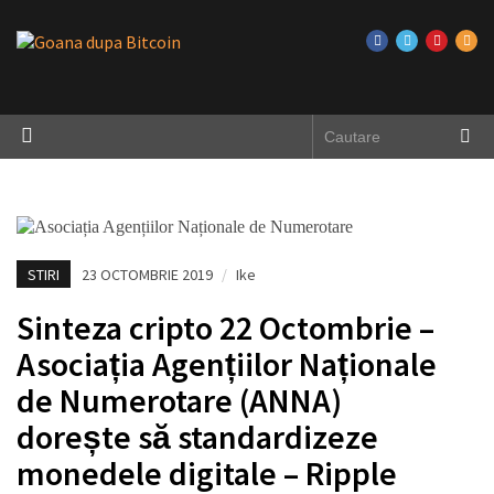
STIRI
23 OCTOMBRIE 2019
/
Ike
Sinteza cripto 22 Octombrie –
Asociația Agențiilor Naționale
de Numerotare (ANNA)
dorește să standardizeze
monedele digitale – Ripple