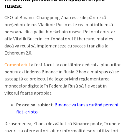
rusesc
CEO-ul Binance Changpeng Zhao este de părere că
președintele rus Vladimir Putin este cea mai influentă
persoană din spațiul blockchain rusesc. Pe locul doi s-ar
afla Vitalik Buterin, co-fondatorul Ethereum, mai ales
dacă va reuși să implementeze cu succes tranziția la
Ethereum 2.0.
Comentariul
a fost făcut la o întâlnire dedicată planurilor
pentru extinderea Binance în Rusia. Zhao a mai spus că se
așteaptă ca proiectul de lege privind reglementarea
monedelor digitale în Federația Rusă să fie votat în
viitorul foarte apropiat.
Pe acelsai subiect
:
Binance va lansa curând perechi
fiat-cripto
De asemenea, Zhao a dezvăluit că Binance poate, în unele
cazuri, să ofere autorităților informații despre utilizatori.