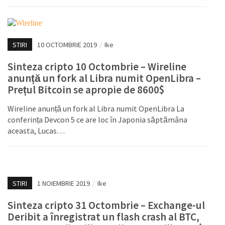
STIRI
10 OCTOMBRIE 2019
/
Ike
Sinteza cripto 10 Octombrie – Wireline
anunță un fork al Libra numit OpenLibra –
Prețul Bitcoin se apropie de 8600$
Wireline anunță un fork al Libra numit OpenLibra La
conferința Devcon 5 ce are loc în Japonia săptămâna
aceasta, Lucas…
STIRI
1 NOIEMBRIE 2019
/
Ike
Sinteza cripto 31 Octombrie – Exchange-ul
Deribit a înregistrat un flash crash al BTC,