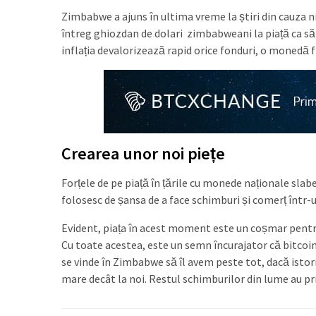
Zimbabwe a ajuns în ultima vreme la știri din cauza ni
întreg ghiozdan de dolari zimbabweani la piață ca să
inflația devalorizează rapid orice fonduri, o monedă fi
Crearea unor noi piețe
Forțele de pe piață în țările cu monede naționale slabe 
folosesc de șansa de a face schimburi și comerț într-
Evident, piața în acest moment este un coșmar pentru ce
Cu toate acestea, este un semn încurajator că bitcoinul
se vinde în Zimbabwe să îl avem peste tot, dacă istor
mare decât la noi. Restul schimburilor din lume au pri