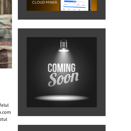
felul
ix.com
ptul