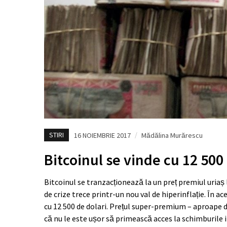
STIRI
16 NOIEMBRIE 2017
/
Mădălina Murărescu
Bitcoinul se vinde cu 12 50
Bitcoinul se tranzacționează la un preț premiul uriaș
de crize trece printr-un nou val de hiperinflație. În
cu 12 500 de dolari. Prețul super-premium – aproape d
că nu le este ușor să primească acces la schimburile 