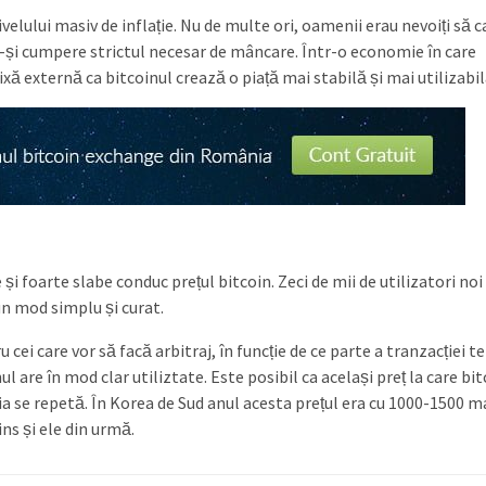
velului masiv de inflație. Nu de multe ori, oamenii erau nevoiți să c
-și cumpere strictul necesar de mâncare. Într-o economie în care
xă externă ca bitcoinul crează o piață mai stabilă și mai utilizabil
și foarte slabe conduc prețul bitcoin. Zeci de mii de utilizatori noi
un mod simplu și curat.
i care vor să facă arbitraj, în funcție de ce parte a tranzacției te 
 are în mod clar utiliztate. Este posibil ca același preț la care bit
ia se repetă. În Korea de Sud anul acesta prețul era cu 1000-1500 m
ns și ele din urmă.