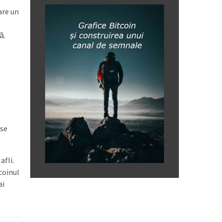
are un
ă.
 se
afli.
coinul
ai