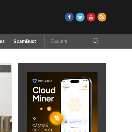
es
ScamBust