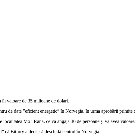
 în valoare de 35 milioane de dolari.
tru de date ”eficient energetic” în Norvegia, în urma aprobării primite
 de localitatea Mo i Rana, ce va angaja 30 de persoane și va avea valoar
at” că Bitfury a decis să deschidă centrul în Norvegia.