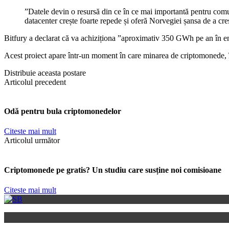
”Datele devin o resursă din ce în ce mai importantă pentru comuni
datacenter crește foarte repede și oferă Norvegiei șansa de a cr
Bitfury a declarat că va achiziționa ”aproximativ 350 GWh pe an în e
Acest proiect apare într-un moment în care minarea de criptomonede, în 
Distribuie aceasta postare
Articolul precedent
Odă pentru bula criptomonedelor
Citeste mai mult
Articolul următor
Criptomonede pe gratis? Un studiu care susține noi comisioane
Citeste mai mult