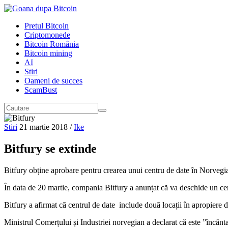
Pretul Bitcoin
Criptomonede
Bitcoin România
Bitcoin mining
AI
Stiri
Oameni de succes
ScamBust
Stiri
21 martie 2018
/
Ike
Bitfury se extinde
Bitfury obține aprobare pentru crearea unui centru de date în Norvegia
În data de 20 martie, compania Bitfury a anunțat că va deschide un cen
Bitfury a afirmat că centrul de date include două locații în apropiere
Ministrul Comerțului și Industriei norvegian a declarat că este ”încânt