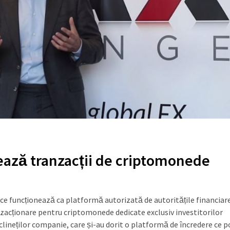
ază tranzacții de criptomonede
e funcționează ca platformă autorizată de autoritățile financiar
anzacționare pentru criptomonede dedicate exclusiv investitorilor
a clineților companie, care și-au dorit o platformă de încredere ce p