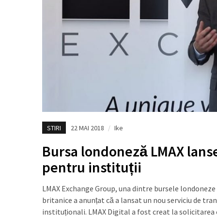
STIRI
22 MAI 2018
/
Ike
Bursa londoneză LMAX lanse
pentru instituții
LMAX Exchange Group, una dintre bursele londoneze c
britanice a anunțat că a lansat un nou serviciu de tr
instituționali. LMAX Digital a fost creat la solicitare