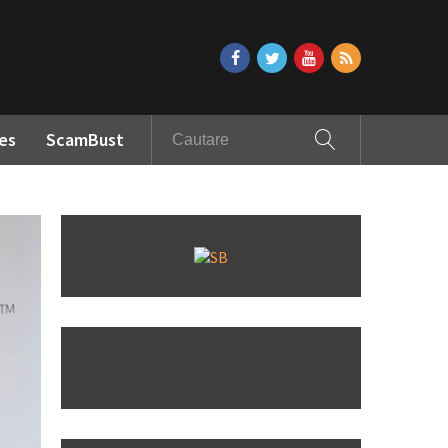
es
ScamBust