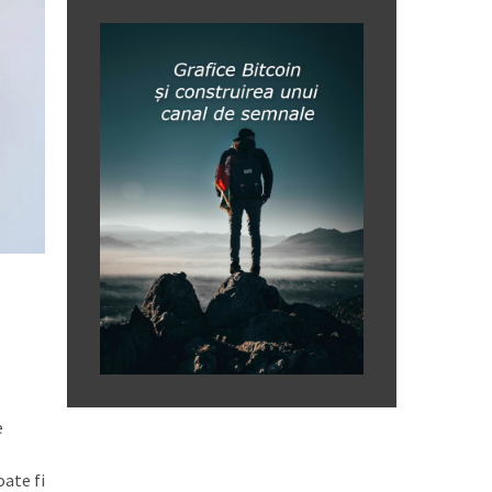
e
oate fi