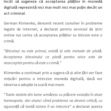
încât să sugereze că acceptarea plăților în monedă
digitală reprezintă nici mai mult nici mai puțin decât un
act criminal.
German Klimenko, denumit recent consilier în probleme
legate de Internet, a declarat pentru serviciul de știri
online rus Lenta că acceptarea plăților cu bitcoin este o
crimă.
”
Bitcoinul nu este primul, există și alte metode de plată.
Acceptarea bitcoinului ca plată pentru orice este de
neacceptat pentru că este o crimă.
”
Klimenko a continuat prin a sugera că și alte țări vor face
mișcări pentru a interzice moneda digitală, dacă vor
observa o adopție la scară mai mare.
”
Toate statele din lume urmăresc cu plăcere evoluția în doze
homeopate, dar atunci când problema va deveni critică, cu
siguranță că toată lumea îl va interzice
” a declarat acesta