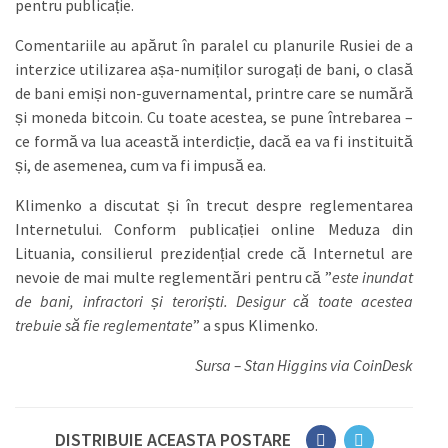
pentru publicație.
Comentariile au apărut în paralel cu planurile Rusiei de a
interzice utilizarea așa-numiților surogați de bani, o clasă
de bani emiși non-guvernamental, printre care se numără
și moneda bitcoin. Cu toate acestea, se pune întrebarea –
ce formă va lua această interdicție, dacă ea va fi instituită
și, de asemenea, cum va fi impusă ea.
Klimenko a discutat și în trecut despre reglementarea
Internetului. Conform publicației online Meduza din
Lituania, consilierul prezidențial crede că Internetul are
nevoie de mai multe reglementări pentru că ”
este inundat
de bani, infractori și teroriști. Desigur că toate acestea
trebuie să fie reglementate
” a spus Klimenko.
Sursa – Stan Higgins via CoinDesk
DISTRIBUIE ACEASTA POSTARE