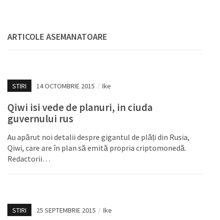
ARTICOLE ASEMANATOARE
STIRI
14 OCTOMBRIE 2015
/
Ike
Qiwi isi vede de planuri, in ciuda
guvernului rus
Au apărut noi detalii despre gigantul de plăți din Rusia,
Qiwi, care are în plan să emită propria criptomonedă.
Redactorii…
STIRI
25 SEPTEMBRIE 2015
/
Ike