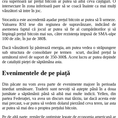
cea superioară iar prețul bitcoin ar putea să aibă ceva câștiguri. O
intersectare în zona inferioară pare să se coacă înainte ca mai mulți
vânzători să intre în joc.
Stocastica este ascendentă așadar prețul bitcoin ar putea să îi urmeze.
Valoarea RSI iese din regiunea de supravânzare, indicând de
asemenea faptul că jocul ar putea să fie al cumpărătorilor și să
împingă prețul bitcoin mai sus, către rezistența impusă de SMA-ulpe
100 de zile, în jur de 380$.
Dacă vânzătorii își păstrează energia, am putea vedea o străpungere
sub structura de consolidare pe termen scurt, ducând prețul la
următorul nivel de suport de 350-300$. Acest lucru ar putea depinde
de cataliștii pieței de săptămâna asta.
Evenimentele de pe piață
Din păcate nu vom avea parte de evenimente majore în perioada
imediat următoare. Traderii sunt nevoiți să aștepte până în a doua
jumătate a săptămânii până să aibă mai multe indicii. Yellen, din
partea Federației, va avea un discurs mai târziu, iar dacă acesta este
mai precaut, s-ar putea să vedem dolarul pierzând ceva teren, iar asta
ar putea să mai dea o proptea prețului bitcoin.
Pe de altă parte, remărcile optimiste legate de economia americană ar