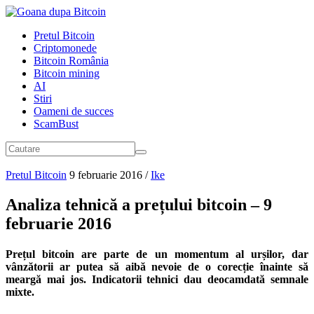
Pretul Bitcoin
Criptomonede
Bitcoin România
Bitcoin mining
AI
Stiri
Oameni de succes
ScamBust
Pretul Bitcoin
9 februarie 2016
/
Ike
Analiza tehnică a prețului bitcoin – 9
februarie 2016
Prețul bitcoin are parte de un momentum al urșilor, dar
vânzătorii ar putea să aibă nevoie de o corecție înainte să
meargă mai jos. Indicatorii tehnici dau deocamdată semnale
mixte.