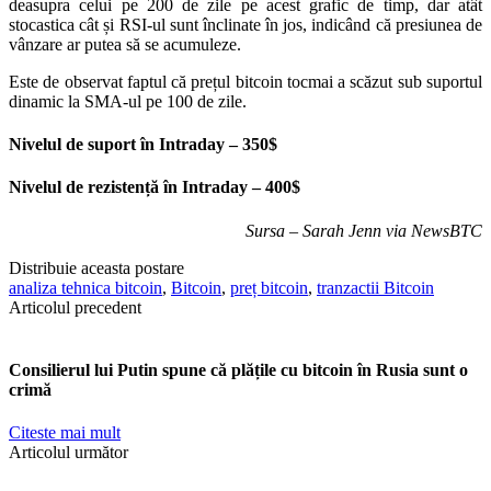
deasupra celui pe 200 de zile pe acest grafic de timp, dar atât
stocastica cât și RSI-ul sunt înclinate în jos, indicând că presiunea de
vânzare ar putea să se acumuleze.
Este de observat faptul că prețul bitcoin tocmai a scăzut sub suportul
dinamic la SMA-ul pe 100 de zile.
Nivelul de suport în Intraday – 350$
Nivelul de rezistență în Intraday – 400$
Sursa – Sarah Jenn via NewsBTC
Distribuie aceasta postare
analiza tehnica bitcoin
,
Bitcoin
,
preț bitcoin
,
tranzactii Bitcoin
Articolul precedent
Consilierul lui Putin spune că plățile cu bitcoin în Rusia sunt o
crimă
Citeste mai mult
Articolul următor