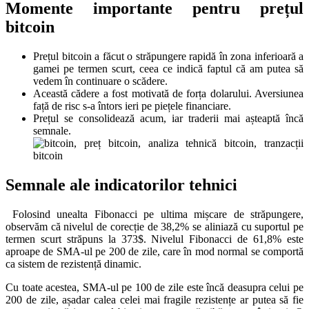
Momente importante pentru prețul
bitcoin
Prețul bitcoin a făcut o străpungere rapidă în zona inferioară a
gamei pe termen scurt, ceea ce indică faptul că am putea să
vedem în continuare o scădere.
Această cădere a fost motivată de forța dolarului. Aversiunea
față de risc s-a întors ieri pe piețele financiare.
Prețul se consolidează acum, iar traderii mai așteaptă încă
semnale.
Semnale ale indicatorilor tehnici
Folosind unealta Fibonacci pe ultima mișcare de străpungere,
observăm că nivelul de corecție de 38,2% se aliniază cu suportul pe
termen scurt străpuns la 373$. Nivelul Fibonacci de 61,8% este
aproape de SMA-ul pe 200 de zile, care în mod normal se comportă
ca sistem de rezistență dinamic.
Cu toate acestea, SMA-ul pe 100 de zile este încă deasupra celui pe
200 de zile, așadar calea celei mai fragile rezistențe ar putea să fie