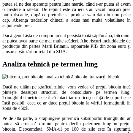
putea să ne dea speranțe pentru luna martie, când s-ar putea să avem
o creștere a ratelor. De reținut este că ieri s-au văzut mișcări prea
puțin riscante, după ce prețurile la produse s-au dat din nou peste
cap. Absența traderilor chinezi a adus mai multă volatilitate în
acțiuneade preț.
Dacă genul ăsta de comportament persistă toată săptămâna, bitcoinul
ar putea avea parte de mai multe scăderi. Alte riscuri includdatele de
producție din partea Marii Britanii, rapoartele PIB din zona euro și
lansarea vânzărilor retail din SUA.
Analiza tehnică pe termen lung
Dacă ne uităm pe graficul zilnic, vom vedea că prețul bitcoin încă
plutește deasupra structurii de consolidare pe termen lung.
Triunghiul simetric este încă intact iar un ricoșeu față de suport este
încă posibil, ceea ce ar duce prețul bitcoin la vârful formațiunii, în
zona de 450$.
Pe de altă parte, o străpungere puternică subsuportul triunghiului ar
putea să croiască drumul pentru declin petermen lung în prețul
bitcoin. Deocamdată, SMA-ul pe 100 de zile este în siguranță