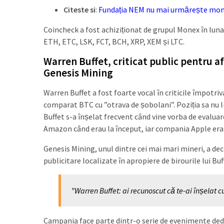
Citeste si
:
Fundația NEM nu mai urmărește mone
Coincheck a fost achiziționat de grupul Monex în luna
ETH, ETC, LSK, FCT, BCH, XRP, XEM și LTC.
Warren Buffet, criticat public pentru a
Genesis Mining
Warren Buffet a fost foarte vocal în criticile împotriv
comparat BTC cu ”otrava de șobolani”. Poziția sa nu l-
Buffet s-a înșelat frecvent când vine vorba de evaluare
Amazon când erau la început, iar compania Apple era de
Genesis Mining, unul dintre cei mai mari mineri, a decis
publicitare localizate în apropiere de birourile lui Buf
”Warren Buffet: ai recunoscut că te-ai înșelat cu
Campania face parte dintr-o serie de evenimente dedic