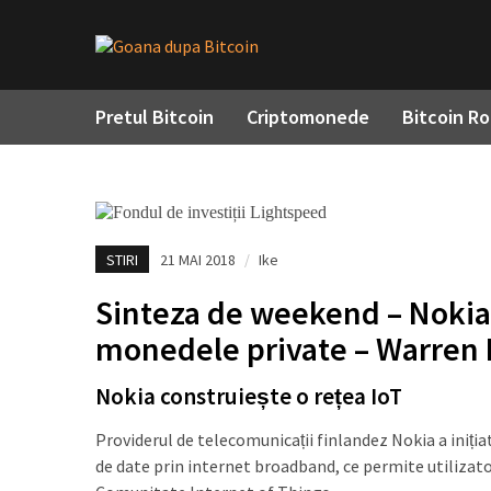
Pretul Bitcoin
Criptomonede
Bitcoin R
STIRI
21 MAI 2018
/
Ike
Sinteza de weekend – Nokia 
monedele private – Warren B
Nokia construiește o rețea IoT
Providerul de telecomunicații finlandez Nokia a iniția
de date prin internet broadband, ce permite utilizat