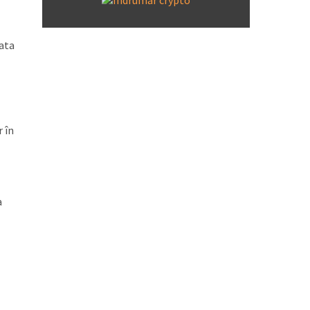
Data
r în
a