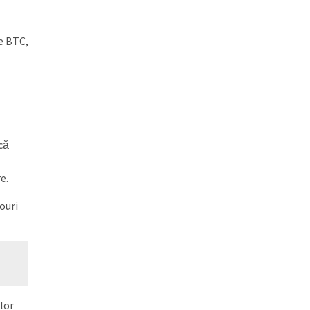
te BTC,
că
e.
nouri
lor