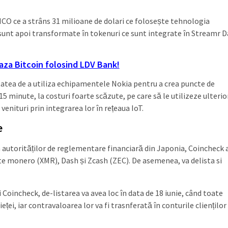
ICO ce a strâns 31 milioane de dolari ce folosește tehnologia
 sunt apoi transformate în tokenuri ce sunt integrate în Streamr 
za Bitcoin folosind LDV Bank!
itatea de a utiliza echipamentele Nokia pentru a crea puncte de
 minute, la costuri foarte scăzute, pe care să le utilizeze ulterio
enituri prin integrarea lor în rețeaua IoT.
e
a autorităților de reglementare financiară din Japonia, Coincheck 
ate monero (XMR), Dash și Zcash (ZEC). De asemenea, va delista si
Coincheck, de-listarea va avea loc în data de 18 iunie, când toate
ei, iar contravaloarea lor va fi trasnferată în conturile clienților