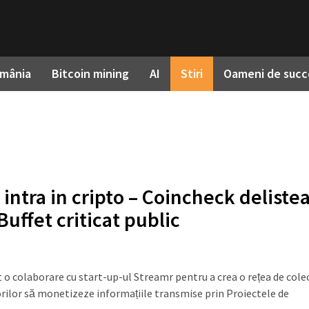
omânia
Bitcoin mining
AI
Stiri
Oameni de succ
intra in cripto – Coincheck deliste
uffet criticat public
t o colaborare cu start-up-ul Streamr pentru a crea o rețea de cole
orilor să monetizeze informațiile transmise prin Proiectele de