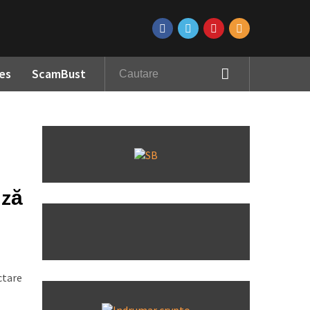
es
ScamBust
ază
ctare