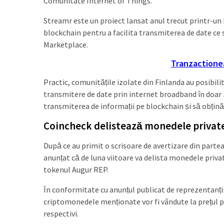
Comunitate Internet of Things.
Streamr este un proiect lansat anul trecut printr-un 
blockchain pentru a facilita transmiterea de date ce
Marketplace.
Tranzactionea
Practic, comunitățile izolate din Finlanda au posibil
transmitere de date prin internet broadband în doar 15
transmiterea de informații pe blockchain și să obțină v
Coincheck delistează monedele privat
După ce au primit o scrisoare de avertizare din parte
anunțat că de luna viitoare va delista monedele priv
tokenul Augur REP.
În conformitate cu anunțul publicat de reprezentanții 
criptomonedele menționate vor fi vândute la prețul pieț
respectivi.