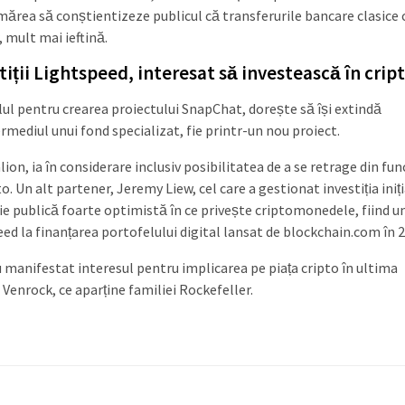
rmărea să conștientizeze publicul că transferurile bancare clasice
 mult mai ieftină.
iții Lightspeed, interesat să investească în crip
alul pentru crearea proiectului SnapChat, dorește să își extindă
ermediul unui fond specializat, fie printr-un nou proiect.
ion, ia în considerare inclusiv posibilitatea de a se retrage din fun
. Un alt partener, Jeremy Liew, cel care a gestionat investiția iniți
ie publică foarte optimistă în ce privește criptomonedele, fiind u
eed la finanțarea portofelului digital lansat de blockchain.com în 
-au manifestat interesul pentru implicarea pe piața cripto în ultima
enrock, ce aparține familiei Rockefeller.