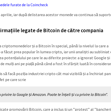
dele furate de la Coincheck
 aprilie, iar după delistarea acestor monede va continua să supor
firmațiile legate de Bitcoin de către compania
a criptomonedelor și a Bitcoin în special, până la nivelul la care a
a făcut prea popular în lumea cripto, iar unii analiști au subliniat 
a potențialului pe care le au diferite proiecte: a ignorat Google și
 mulți ani pe piață până când a fost în sfârșit luată în considerar
 să facă poziția industriei cripto cât mai vizibilă și a închiriat pa
fet pe care scrie
 privire la Google și Amazon. Poate te înșeli și cu privire la Bitcoin”.
ate promovării Bitcoin, care a inclus și un ”protest” al ”bancheri