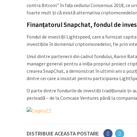
contra Bitcoin” în fața sediului Consensus 2018, ce u
foarte mult și că există alternativa criptomonedelor,
Finanțatorul Snapchat, fondul de invest
Fondul de investiții Lightspeed, care a furnizat capit
investițiile în domeniul criptomonedelor, fie prin int
Unul dintre partenerii din cadrul fondului, Aaron Batal
manager general pentru a iniția propriul proiect cripto
crearea SnapChat, a demonstrat în ultimii ani o poziț
dintre cei care a insistat pentru participarea LightSp
O parte dintre fondurile de investiții tradiționale și
perioadă – de la Comcase Ventures până la compania V
DISTRIBUIE ACEASTA POSTARE