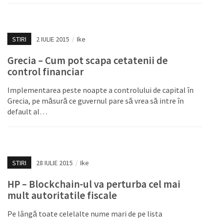
STIRI
2 IULIE 2015
/
Ike
Grecia – Cum pot scapa cetatenii de
control financiar
Implementarea peste noapte a controlului de capital în
Grecia, pe măsură ce guvernul pare să vrea să intre în
default al…
STIRI
28 IULIE 2015
/
Ike
HP – Blockchain-ul va perturba cel mai
mult autoritatile fiscale
Pe lângă toate celelalte nume mari de pe lista