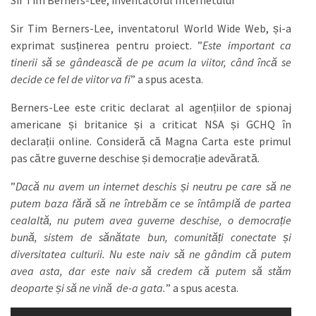
Sir Tim Berners-Lee, inventatorul Internetului
Sir Tim Berners-Lee, inventatorul World Wide Web, și-a
exprimat susținerea pentru proiect. ”
Este important ca
tinerii să se gândească de pe acum la viitor, când încă se
decide ce fel de viitor va fi
” a spus acesta.
Berners-Lee este critic declarat al agențiilor de spionaj
americane și britanice și a criticat NSA și GCHQ în
declarații online. Consideră că Magna Carta este primul
pas către guverne deschise și democrație adevărată.
”
Dacă nu avem un internet deschis și neutru pe care să ne
putem baza fără să ne întrebăm ce se întâmplă de partea
cealaltă, nu putem avea guverne deschise, o democrație
bună, sistem de sănătate bun, comunități conectate și
diversitatea culturii. Nu este naiv să ne gândim că putem
avea asta, dar este naiv să credem că putem să stăm
deoparte și să ne vină de-a gata.
” a spus acesta.