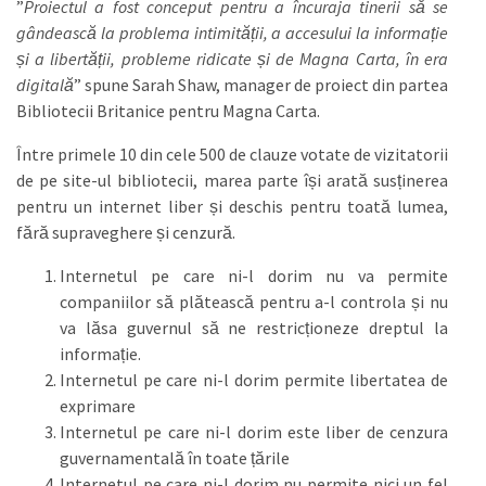
”
Proiectul a fost conceput pentru a încuraja tinerii să se
gândească la problema intimității, a accesului la informație
și a libertății, probleme ridicate și de Magna Carta, în era
digitală
” spune Sarah Shaw, manager de proiect din partea
Bibliotecii Britanice pentru Magna Carta.
Între primele 10 din cele 500 de clauze votate de vizitatorii
de pe site-ul bibliotecii, marea parte își arată susținerea
pentru un internet liber și deschis pentru toată lumea,
fără supraveghere și cenzură.
Internetul pe care ni-l dorim nu va permite
companiilor să plătească pentru a-l controla și nu
va lăsa guvernul să ne restricționeze dreptul la
informație.
Internetul pe care ni-l dorim permite libertatea de
exprimare
Internetul pe care ni-l dorim este liber de cenzura
guvernamentală în toate țările
Internetul pe care ni-l dorim nu permite nici un fel