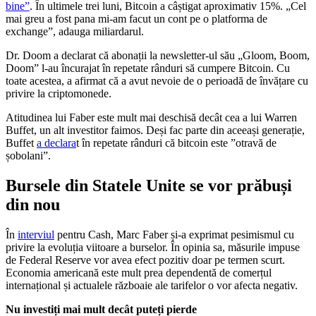
bine”
. În ultimele trei luni, Bitcoin a câștigat aproximativ 15%. „Cel
mai greu a fost pana mi-am facut un cont pe o platforma de
exchange”, adauga miliardarul.
Dr. Doom a declarat că abonații la newsletter-ul său „Gloom, Boom,
Doom” l-au încurajat în repetate rânduri să cumpere Bitcoin. Cu
toate acestea, a afirmat că a avut nevoie de o perioadă de învățare cu
privire la criptomonede.
Atitudinea lui Faber este mult mai deschisă decât cea a lui Warren
Buffet, un alt investitor faimos. Deși fac parte din aceeași generație,
Buffet
a declara
t în repetate rânduri că bitcoin este ”otravă de
șobolani”.
Bursele din Statele Unite se vor prăbuși
din nou
În
interviul
pentru Cash, Marc Faber și-a exprimat pesimismul cu
privire la evoluția viitoare a burselor. În opinia sa, măsurile impuse
de Federal Reserve vor avea efect pozitiv doar pe termen scurt.
Economia americană este mult prea dependentă de comerțul
internațional și actualele războaie ale tarifelor o vor afecta negativ.
Nu investiți mai mult decât puteți pierde