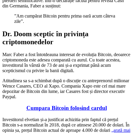
pierderi semnificative. Într-o declarație făcută pentru revista Cash
din Germania, Faber a susținut:
”Am cumpărat Bitcoin pentru prima oară acum câteva
zile”.
Dr. Doom sceptic în privința
criptomonedelor
Marc Faber a fost întotdeauna interesat de evoluția Bitcoin, deoarece
criptomoneda este adesea comparată cu aurul. Cu toate acestea,
investitorul în vârstă de 73 de ani și-a exprimat până acum
scepticismul cu privire la banii digitali.
Atitudinea sa s-a schimbat după o discuție cu antreprenorul milionar
Wence Casares, CEO al Xapo. Compania Xapo este cel mai mare
depozitar de Bitcoin din lume, iar Casares fost și director executiv
Paypal.
Cumpara Bitcoin folosind cardul
Investitorul elvetian și-a justificat achizitia prin faptul că prețul
Bitcoin s-a normalizat în 2018, după ce atinsese 20.000 de dolari. În
opinia sa, prețul Bitcoin actual de aproape 4.000 de dolari
„arată mai