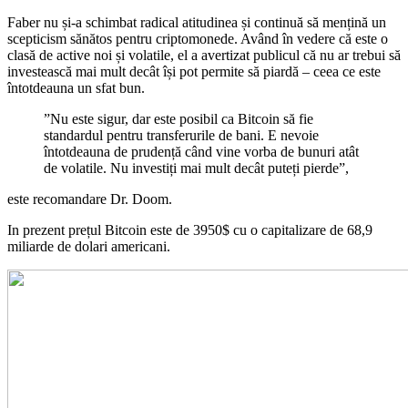
Faber nu și-a schimbat radical atitudinea și continuă să mențină un
scepticism sănătos pentru criptomonede. Având în vedere că este o
clasă de active noi și volatile, el a avertizat publicul că nu ar trebui să
investească mai mult decât își pot permite să piardă – ceea ce este
întotdeauna un sfat bun.
”Nu este sigur, dar este posibil ca Bitcoin să fie
standardul pentru transferurile de bani. E nevoie
întotdeauna de prudență când vine vorba de bunuri atât
de volatile. Nu investiți mai mult decât puteți pierde”,
este recomandare Dr. Doom.
In prezent prețul Bitcoin este de 3950$ cu o capitalizare de 68,9
miliarde de dolari americani.