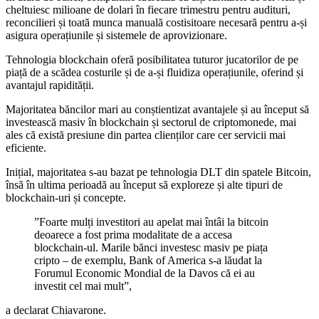
cheltuiesc milioane de dolari în fiecare trimestru pentru audituri,
reconcilieri și toată munca manuală costisitoare necesară pentru a-și
asigura operațiunile și sistemele de aprovizionare.
Tehnologia blockchain oferă posibilitatea tuturor jucatorilor de pe
piață de a scădea costurile și de a-și fluidiza operațiunile, oferind și
avantajul rapidității.
Majoritatea băncilor mari au conștientizat avantajele și au început să
investească masiv în blockchain și sectorul de criptomonede, mai
ales că există presiune din partea clienților care cer servicii mai
eficiente.
Inițial, majoritatea s-au bazat pe tehnologia DLT din spatele Bitcoin,
însă în ultima perioadă au început să exploreze și alte tipuri de
blockchain-uri și concepte.
”Foarte mulți investitori au apelat mai întâi la bitcoin
deoarece a fost prima modalitate de a accesa
blockchain-ul. Marile bănci investesc masiv pe piața
cripto – de exemplu, Bank of America s-a lăudat la
Forumul Economic Mondial de la Davos că ei au
investit cel mai mult”,
a declarat Chiavarone.