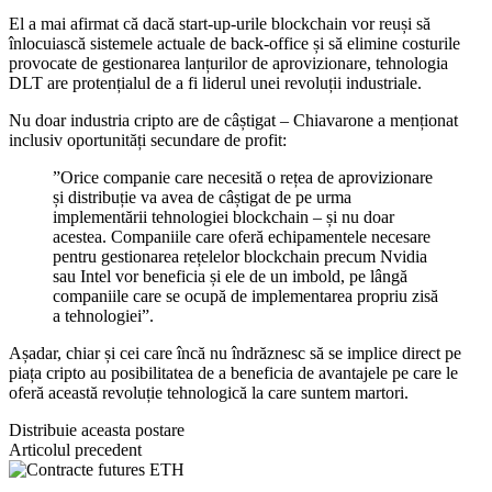
El a mai afirmat că dacă start-up-urile blockchain vor reuși să
înlocuiască sistemele actuale de back-office și să elimine costurile
provocate de gestionarea lanțurilor de aprovizionare, tehnologia
DLT are protențialul de a fi liderul unei revoluții industriale.
Nu doar industria cripto are de câștigat – Chiavarone a menționat
inclusiv oportunități secundare de profit:
”Orice companie care necesită o rețea de aprovizionare
și distribuție va avea de câștigat de pe urma
implementării tehnologiei blockchain – și nu doar
acestea. Companiile care oferă echipamentele necesare
pentru gestionarea rețelelor blockchain precum Nvidia
sau Intel vor beneficia și ele de un imbold, pe lângă
companiile care se ocupă de implementarea propriu zisă
a tehnologiei”.
Așadar, chiar și cei care încă nu îndrăznesc să se implice direct pe
piața cripto au posibilitatea de a beneficia de avantajele pe care le
oferă această revoluție tehnologică la care suntem martori.
Distribuie aceasta postare
Articolul precedent