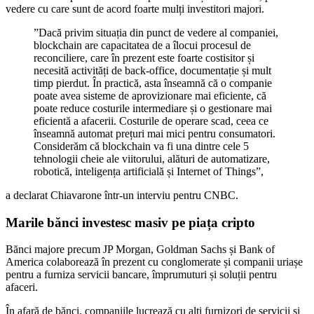
vedere cu care sunt de acord foarte mulți investitori majori.
”Dacă privim situația din punct de vedere al companiei,
blockchain are capacitatea de a îlocui procesul de
reconciliere, care în prezent este foarte costisitor și
necesită activități de back-office, documentație și mult
timp pierdut. În practică, asta înseamnă că o companie
poate avea sisteme de aprovizionare mai eficiente, că
poate reduce costurile intermediare și o gestionare mai
eficientă a afacerii. Costurile de operare scad, ceea ce
înseamnă automat prețuri mai mici pentru consumatori.
Considerăm că blockchain va fi una dintre cele 5
tehnologii cheie ale viitorului, alături de automatizare,
robotică, inteligența artificială și Internet of Things”,
a declarat Chiavarone într-un interviu pentru CNBC.
Marile bănci investesc masiv pe piața cripto
Bănci majore precum JP Morgan, Goldman Sachs și Bank of
America colaborează în prezent cu conglomerate și companii uriașe
pentru a furniza servicii bancare, împrumuturi și soluții pentru
afaceri.
În afară de bănci, companiile lucrează cu alți furnizori de servicii și