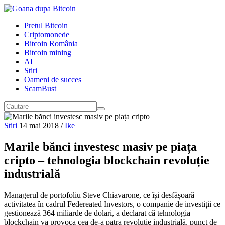
Pretul Bitcoin
Criptomonede
Bitcoin România
Bitcoin mining
AI
Stiri
Oameni de succes
ScamBust
Stiri
14 mai 2018
/
Ike
Marile bănci investesc masiv pe piața
cripto – tehnologia blockchain revoluție
industrială
Managerul de portofoliu Steve Chiavarone, ce își desfășoară
activitatea în cadrul Federeated Investors, o companie de investiții ce
gestionează 364 miliarde de dolari, a declarat că tehnologia
blockchain va provoca cea de-a patra revoluție industrială, punct de