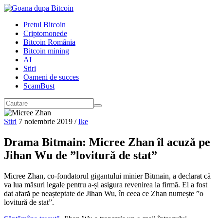
Pretul Bitcoin
Criptomonede
Bitcoin România
Bitcoin mining
AI
Stiri
Oameni de succes
ScamBust
Stiri
7 noiembrie 2019
/
Ike
Drama Bitmain: Micree Zhan îl acuză pe
Jihan Wu de ”lovitură de stat”
Micree Zhan, co-fondatorul gigantului minier Bitmain, a declarat că
va lua măsuri legale pentru a-și asigura revenirea la firmă. El a fost
dat afară pe neașteptate de Jihan Wu, în ceea ce Zhan numește ”o
lovitură de stat”.