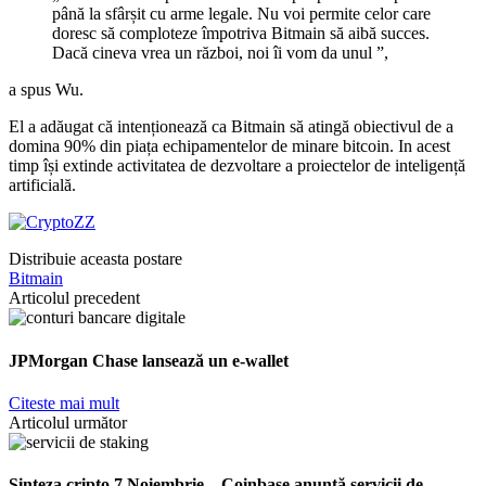
până la sfârșit cu arme legale. Nu voi permite celor care
doresc să comploteze împotriva Bitmain să aibă succes.
Dacă cineva vrea un război, noi îi vom da unul ”,
a spus Wu.
El a adăugat că intenționează ca Bitmain să atingă obiectivul de a
domina 90% din piața echipamentelor de minare bitcoin. In acest
timp își extinde activitatea de dezvoltare a proiectelor de inteligență
artificială.
Distribuie aceasta postare
Bitmain
Articolul precedent
JPMorgan Chase lansează un e-wallet
Citeste mai mult
Articolul următor
Sinteza cripto 7 Noiembrie – Coinbase anunță servicii de