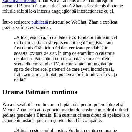
Săptămâna trecută
, Jihan Wu a transmis un e-mail întregului
personal Bitmain în care a declarat că Zhan a fost demis din toate
rolurile sale și le-a interzis angajaților să interacționeze cu el.
Într-o scrisoare
publicată
miercuri pe WeChat, Zhan a explicat
poziția sa în acest scandal.
„A fost jenant că, în calitate de co-fondator Bitmain, cel
mai mare acționar și reprezentant legal înregistrat, am
fost demis fără niciun fel de avertizare prealabilă în
această lovitură de stat, în timp ce eram într-o călătorie
de afaceri. Până atunci nu mi-am dat seama că acele
scene din emisiunile TV, în care sunteți înjunghiați pe
spate de către acei parteneri de care aveți încredere și„
frații „cu care ați luptat, pot avea loc într-adevăr în viața
reală.”
Drama Bitmain continua
Wu a dezvăluit în continuare o luptă urâtă pentru putere între el și
Micree Zhan, ce a atins punctul maxim de tensiune în cadrul ultimei
ședințe generale a Bitmain. El a susținut că este dipus să apeleze la o
acțiune în instanță pentru a-și relua locul în companie.
„Bitmain este copilul nostru. Voi lupta pentru companie