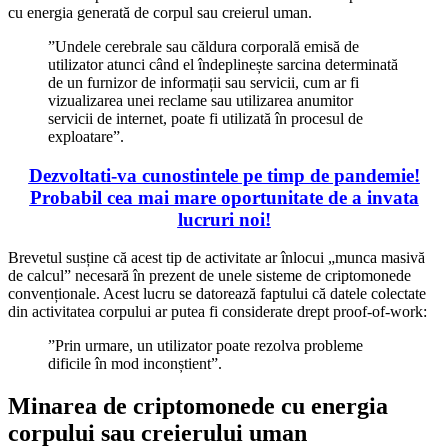
cu energia generată de corpul sau creierul uman.
”Undele cerebrale sau căldura corporală emisă de
utilizator atunci când el îndeplinește sarcina determinată
de un furnizor de informații sau servicii, cum ar fi
vizualizarea unei reclame sau utilizarea anumitor
servicii de internet, poate fi utilizată în procesul de
exploatare”.
Dezvoltati-va cunostintele pe timp de pandemie!
Probabil cea mai mare oportunitate de a invata
lucruri noi!
Brevetul susține că acest tip de activitate ar înlocui „munca masivă
de calcul” necesară în prezent de unele sisteme de criptomonede
convenționale. Acest lucru se datorează faptului că datele colectate
din activitatea corpului ar putea fi considerate drept proof-of-work:
”Prin urmare, un utilizator poate rezolva probleme
dificile în mod inconștient”.
Minarea de criptomonede cu energia
corpului sau creierului uman