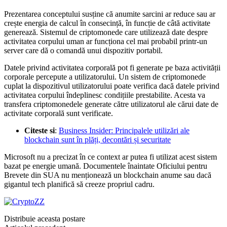
Prezentarea conceptului susține că anumite sarcini ar reduce sau ar
crește energia de calcul în consecință, în funcție de câtă activitate
generează. Sistemul de criptomonede care utilizează date despre
activitatea corpului uman ar funcționa cel mai probabil printr-un
server care dă o comandă unui dispozitiv portabil.
Datele privind activitatea corporală pot fi generate pe baza activității
corporale percepute a utilizatorului. Un sistem de criptomonede
cuplat la dispozitivul utilizatorului poate verifica dacă datele privind
activitatea corpului îndeplinesc condițiile prestabilite. Acesta va
transfera criptomonedele generate către utilizatorul ale cărui date de
activitate corporală sunt verificate.
Citeste si
:
Business Insider: Principalele utilizări ale
blockchain sunt în plăți, decontări și securitate
Microsoft nu a precizat în ce context ar putea fi utilizat acest sistem
bazat pe energie umană. Documentele înaintate Oficiului pentru
Brevete din SUA nu menționează un blockchain anume sau dacă
gigantul tech planifică să creeze propriul cadru.
Distribuie aceasta postare