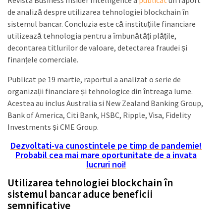
Revista Business Insider Intelligence a
publicat
un raport
de analiză despre utilizarea tehnologiei blockchain în
sistemul bancar. Concluzia este că instituțiile financiare
utilizează tehnologia pentru a îmbunătăți plățile,
decontarea titlurilor de valoare, detectarea fraudei și
finanțele comerciale.
Publicat pe 19 martie, raportul a analizat o serie de
organizații financiare și tehnologice din întreaga lume.
Acestea au inclus Australia si New Zealand Banking Group,
Bank of America, Citi Bank, HSBC, Ripple, Visa, Fidelity
Investments și CME Group.
Dezvoltati-va cunostintele pe timp de pandemie!
Probabil cea mai mare oportunitate de a invata
lucruri noi!
Utilizarea tehnologiei blockchain în
sistemul bancar aduce beneficii
semnificative