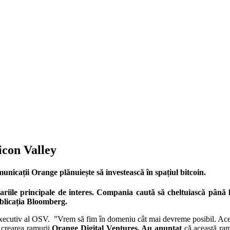
icon Valley
omunicații Orange plănuiește să investească în spațiul bitcoin.
ariile principale de interes. Compania caută să cheltuiască până 
ublicația Bloomberg.
xecutiv al OSV. ”Vrem să fim în domeniu cât mai devreme posibil. Aceast
u crearea ramurii
Orange Digital Ventures. Au anunțat
că această ram