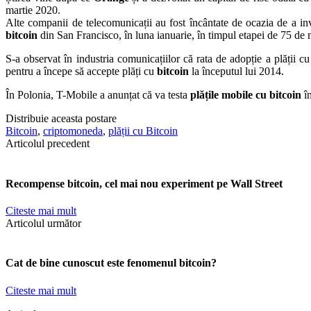
martie 2020.
Alte companii de telecomunicații au fost încântate de ocazia de a inv
bitcoin
din San Francisco, în luna ianuarie, în timpul etapei de 75 de 
S-a observat în industria comunicațiilor că rata de adopție a plății c
pentru a începe să accepte plăți cu
bitcoin
la începutul lui 2014.
În Polonia, T-Mobile a anunțat că va testa
plățile mobile cu bitcoin
în
Distribuie aceasta postare
Bitcoin
,
criptomoneda
,
plății cu Bitcoin
Articolul precedent
Recompense bitcoin, cel mai nou experiment pe Wall Street
Citeste mai mult
Articolul următor
Cat de bine cunoscut este fenomenul bitcoin?
Citeste mai mult