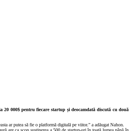
la 20 000$ pentru fiecare startup și deocamdată discută cu două
a ar putea să fie o platformă digitală pe viitor.” a adăugat Nahon.
ură are ca scop susținerea a 500 de startup-uri în toată lumea până în