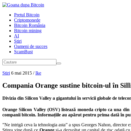
Pretul Bitcoin
Criptomonede
Bitcoin România
Bitcoin mining
AI
Stiri
Oameni de succes
ScamBust
Stiri
6 mai 2015
/
Ike
Compania Orange sustine bitcoin-ul în Sill
Divizia din Silicon Valley a gigantului în servicii globale de telec
Orange Silicon Valley (OSV) listează moneda cripto ca una din 
companii bitcoin. Informațiile au apărut pentru prima dată în p
”Ne intrigă ceva la tehnologia asta” a spus Georges Nahon, director e
Știrea vine după ce
Orange
și-a dezvoltat un capital de risc odată c