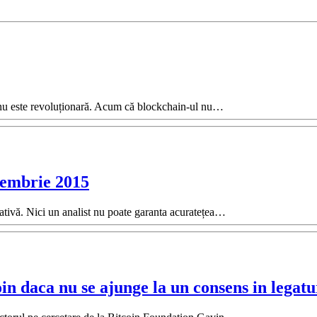
n nu este revoluționară. Acum că blockchain-ul nu…
ptembrie 2015
ntativă. Nici un analist nu poate garanta acuratețea…
oin daca nu se ajunge la un consens in legat