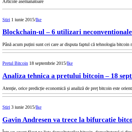
Articole asemanatoare
Stiri
1 iunie 2015
/
Ike
Blockchain-ul – 6 utilizari neconventionale
Până acum puțini sunt cei care ar disputa faptul că tehnologia bitcoi
Pretul Bitcoin
18 septembrie 2015
/
Ike
Analiza tehnica a pretului bitcoin – 18 se
Atenție, orice predicție economică și analiză de preț bitcoin este orie
Stiri
3 iunie 2015
/
Ike
Gavin Andresen va trece la bifurcatie bitc