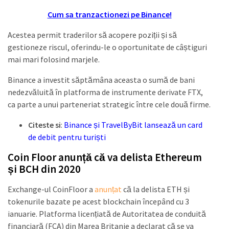
Cum sa tranzactionezi pe Binance!
Acestea permit traderilor să acopere poziții și să
gestioneze riscul, oferindu-le o oportunitate de câștiguri
mai mari folosind marjele.
Binance a investit săptămâna aceasta o sumă de bani
nedezvăluită în platforma de instrumente derivate FTX,
ca parte a unui parteneriat strategic între cele două firme.
Citeste si
:
Binance și TravelByBit lansează un card
de debit pentru turiști
Coin Floor anunță că va delista Ethereum
și BCH din 2020
Exchange-ul CoinFloor a
anunțat
că la delista ETH și
tokenurile bazate pe acest blockchain începând cu 3
ianuarie. Platforma licențiată de Autoritatea de conduită
financiară (FCA) din Marea Britanie a declarat că se va