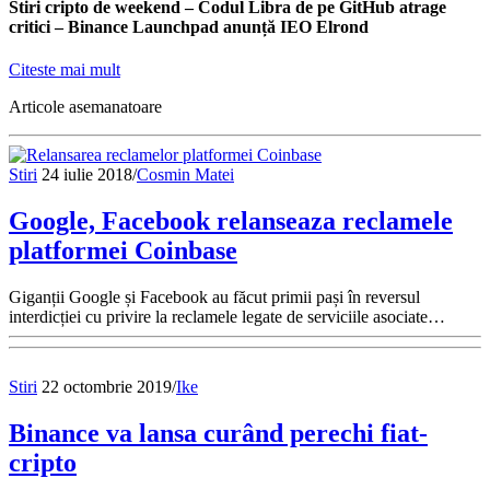
Stiri cripto de weekend – Codul Libra de pe GitHub atrage
critici – Binance Launchpad anunță IEO Elrond
Citeste mai mult
Articole asemanatoare
Stiri
24 iulie 2018
/
Cosmin Matei
Google, Facebook relanseaza reclamele
platformei Coinbase
Giganții Google și Facebook au făcut primii pași în reversul
interdicției cu privire la reclamele legate de serviciile asociate…
Stiri
22 octombrie 2019
/
Ike
Binance va lansa curând perechi fiat-
cripto