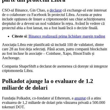
CSO-ul Binance, Gin Chao, a
declarat
că exchange-ul este interesat
de o colaborare cu Facebook în proiectul Libra. Aceasta ar putea
include opțiunea de listare a criptomonedei sau chiar achiziționarea
dreptului de a deveni un nod validator în rețea. Având în vedere că
proiectul abia a fost lansat, nu a fost luată încă o decizie finală.
Citeste si
:
Binance realizează prima lichidare margin trading
Asociația Libra este planificată să includă 100 de validatori, dintre
care 28 au fost deja selectați. Până acum, patru companii blockchain
au fost incluse în asociație – Coinbase, Xapo, BisonTrails și
Anchorage.
Compania ShapeShift a declarat de asemenea că dorește să integreze
criptomoneda Libra.
Polkadot ajunge la o evaluare de 1.2
miliarde de dolari
Fundația Polkadot, co-fondator al Ethereum, a
anunțat
că a atins
evaluarea de 1,2 miliarde de dolari prin vânzarea privată a 500.000
tokenuri DOT.