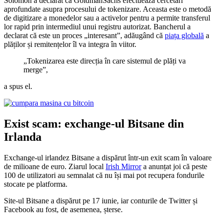
Solomon a declarat că GoldmanSachs efectuează cercetări
aprofundate asupra procesului de tokenizare. Aceasta este o metodă
de digitizare a monedelor sau a activelor pentru a permite transferul
lor rapid prin intermediul unui registru autorizat. Bancherul a
declarat că este un proces „interesant”, adăugând că
piața globală
a
plăților și remitențelor îl va integra în viitor.
„Tokenizarea este direcția în care sistemul de plăți va
merge”,
a spus el.
Exist scam: exchange-ul Bitsane din
Irlanda
Exchange-ul irlandez Bitsane a dispărut într-un exit scam în valoare
de milioane de euro. Ziarul local
Irish Mirror
a anunțat joi că peste
100 de utilizatori au semnalat că nu își mai pot recupera fondurile
stocate pe platforma.
Site-ul Bitsane a dispărut pe 17 iunie, iar conturile de Twitter și
Facebook au fost, de asemenea, șterse.