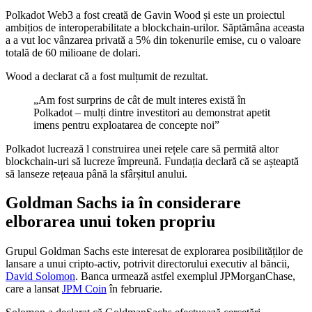
Polkadot Web3 a fost creată de Gavin Wood și este un proiectul
ambițios de interoperabilitate a blockchain-urilor. Săptămâna aceasta
a a vut loc vânzarea privată a 5% din tokenurile emise, cu o valoare
totală de 60 milioane de dolari.
Wood a declarat că a fost mulțumit de rezultat.
„Am fost surprins de cât de mult interes există în
Polkadot – mulți dintre investitori au demonstrat apetit
imens pentru exploatarea de concepte noi”
Polkadot lucrează l construirea unei rețele care să permită altor
blockchain-uri să lucreze împreună. Fundația declară că se așteaptă
să lanseze rețeaua până la sfârșitul anului.
Goldman Sachs ia în considerare
elborarea unui token propriu
Grupul Goldman Sachs este interesat de explorarea posibilităților de
lansare a unui cripto-activ, potrivit directorului executiv al băncii,
David Solomon
. Banca urmează astfel exemplul JPMorganChase,
care a lansat
JPM Coin
în februarie.