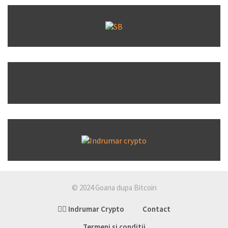
© 2024 Goana dupa Bitcoin
👉🏽 Indrumar Crypto
Contact
Termeni si conditii